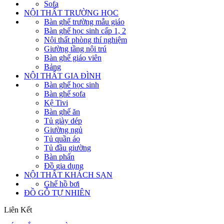
Sofa
NỘI THẤT TRƯỜNG HỌC
Bàn ghế trường mẫu giáo
Bàn ghế học sinh cấp 1, 2
Nội thất phòng thí nghiệm
Giường tầng nội trú
Bàn ghế giáo viên
Bảng
NỘI THẤT GIA ĐÌNH
Bàn ghế học sinh
Bàn ghế sofa
Kệ Tivi
Bàn ghế ăn
Tủ giày dép
Giường ngủ
Tủ quần áo
Tủ đầu giường
Bàn phấn
Đồ gia dụng
NỘI THẤT KHÁCH SẠN
Ghế hồ bơi
ĐỒ GỖ TỰ NHIÊN
Liên Kết