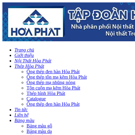
Trang chủ
Giới thiệu
Nội Thất Hòa Phát
Thép Hòa Phát
Ống thép đen hàn Hòa Phát
Ống thép tôn mạ kẽm Hòa Phát
Ống thép mạ nhũng nóng
Tôn cuộn mạ kẽm Hòa Phát
Thép hình Hòa Phát
Catalogue
Ống thép đen hàn Hòa Phát
Tin tức
Liên hệ
Bảng màu
Bảng màu gỗ
Bảng màu da