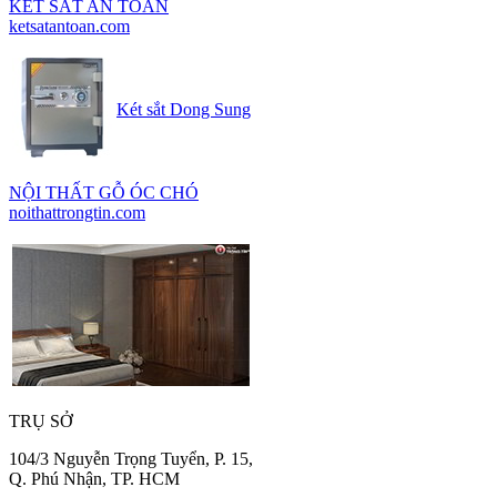
KÉT SẮT AN TOÀN
ketsatantoan.com
Két sắt Dong Sung
NỘI THẤT GỖ ÓC CHÓ
noithattrongtin.com
TRỤ SỞ
104/3 Nguyễn Trọng Tuyển, P. 15,
Q. Phú Nhận, TP. HCM