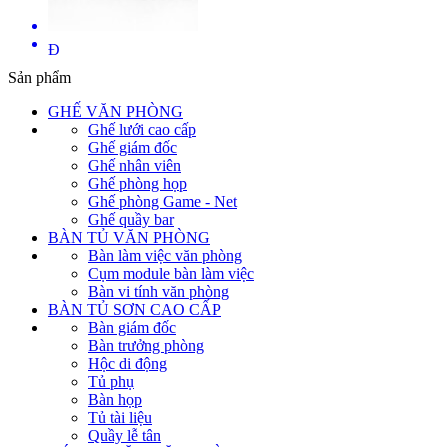
Đ
Sản phẩm
GHẾ VĂN PHÒNG
Ghế lưới cao cấp
Ghế giám đốc
Ghế nhân viên
Ghế phòng họp
Ghế phòng Game - Net
Ghế quầy bar
BÀN TỦ VĂN PHÒNG
Bàn làm việc văn phòng
Cụm module bàn làm việc
Bàn vi tính văn phòng
BÀN TỦ SƠN CAO CẤP
Bàn giám đốc
Bàn trưởng phòng
Hộc di động
Tủ phụ
Bàn họp
Tủ tài liệu
Quầy lễ tân