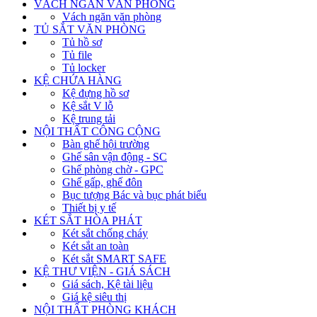
VÁCH NGĂN VĂN PHÒNG
Vách ngăn văn phòng
TỦ SẮT VĂN PHÒNG
Tủ hồ sơ
Tủ file
Tủ locker
KỆ CHỨA HÀNG
Kệ đựng hồ sơ
Kệ sắt V lỗ
Kệ trung tải
NỘI THẤT CÔNG CỘNG
Bàn ghế hội trường
Ghế sân vận động - SC
Ghế phòng chờ - GPC
Ghế gấp, ghế đôn
Bục tượng Bác và bục phát biểu
Thiết bị y tế
KÉT SẮT HÒA PHÁT
Két sắt chống cháy
Két sắt an toàn
Két sắt SMART SAFE
KỆ THƯ VIỆN - GIÁ SÁCH
Giá sách, Kệ tài liệu
Giá kệ siêu thị
NỘI THẤT PHÒNG KHÁCH