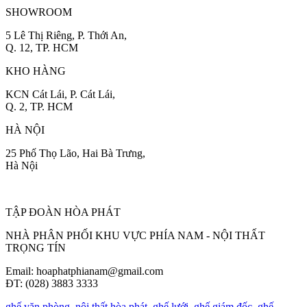
SHOWROOM
5 Lê Thị Riêng, P. Thới An,
Q. 12, TP. HCM
KHO HÀNG
KCN Cát Lái, P. Cát Lái,
Q. 2, TP. HCM
HÀ NỘI
25 Phố Thọ Lão, Hai Bà Trưng,
Hà Nội
TẬP ĐOÀN HÒA PHÁT
NHÀ PHÂN PHỐI KHU VỰC PHÍA NAM - NỘI THẤT
TRỌNG TÍN
Email: hoaphatphianam@gmail.com
ĐT: (028) 3883 3333
ghế văn phòng
,
nội thất hòa phát
,
ghế lưới
,
ghế giám đốc
,
ghế