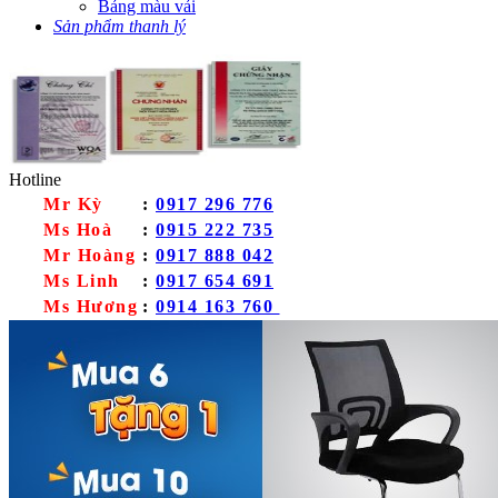
Bảng màu vải
Sản phẩm thanh lý
Hotline
Mr Kỳ
:
0917 296 776
Ms Hoà
:
0915 222 735
Mr Hoàng
:
0917 888 042
Ms Linh
:
0917 654 691
Ms Hương
:
0914 163 760