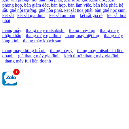
phòng họp
,
bàn giám đốc
,
bàn họp
,
bàn làm việc
,
bàn hòa phát
,
kệ
sắt
,
ghế hội trường
,
ghế hòa phát
,
két sắt hòa phát
,
bàn ghế học sinh
,
két sắt
két sắt gia đình
két sắt an toàn
két sắt giá rẻ
két sắt hoà
phát
thang máy
thang máy mitsubishi
thang máy fuji
thang máy
nhập khẩu
thang máy gia đình
thang máy biệt thự
thang máy
lồng kính
thang máy khách sạn
thang máy không hố pit
thang máy ý
thang máy mitsubishi liên
doanh
giá thang máy gia đình
kích thước thang máy gia đình
thang máy fuji liên doanh