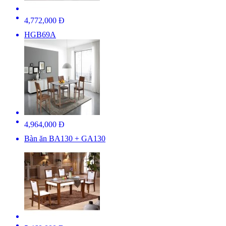
4,772,000 Đ
HGB69A
4,964,000 Đ
Bàn ăn BA130 + GA130