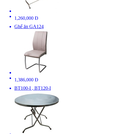
1,260,000 Đ
Ghế ăn GA124
1,386,000 Đ
BT100-I , BT120-I