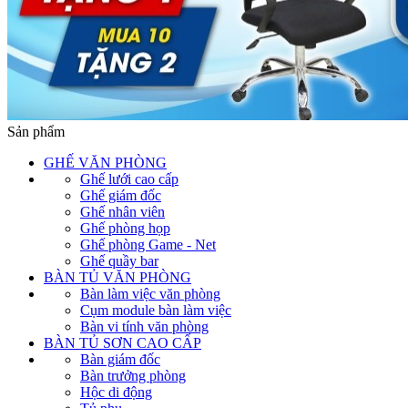
Sản phẩm
GHẾ VĂN PHÒNG
Ghế lưới cao cấp
Ghế giám đốc
Ghế nhân viên
Ghế phòng họp
Ghế phòng Game - Net
Ghế quầy bar
BÀN TỦ VĂN PHÒNG
Bàn làm việc văn phòng
Cụm module bàn làm việc
Bàn vi tính văn phòng
BÀN TỦ SƠN CAO CẤP
Bàn giám đốc
Bàn trưởng phòng
Hộc di động