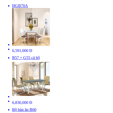
HGB70A
6,591,000 Đ
B57 + G55 cả bộ
6,830,000 Đ
Bộ bàn ăn B60