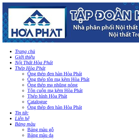
Trang chủ
Giới thiệu
Nội Thất Hòa Phát
Thép Hòa Phát
Ống thép đen hàn Hòa Phát
Ống thép tôn mạ kẽm Hòa Phát
Ống thép mạ nhũng nóng
Tôn cuộn mạ kẽm Hòa Phát
Thép hình Hòa Phát
Catalogue
Ống thép đen hàn Hòa Phát
Tin tức
Liên hệ
Bảng màu
Bảng màu gỗ
Bảng màu da