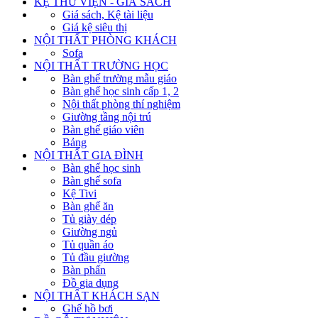
KỆ THƯ VIỆN - GIÁ SÁCH
Giá sách, Kệ tài liệu
Giá kệ siêu thị
NỘI THẤT PHÒNG KHÁCH
Sofa
NỘI THẤT TRƯỜNG HỌC
Bàn ghế trường mẫu giáo
Bàn ghế học sinh cấp 1, 2
Nội thất phòng thí nghiệm
Giường tầng nội trú
Bàn ghế giáo viên
Bảng
NỘI THẤT GIA ĐÌNH
Bàn ghế học sinh
Bàn ghế sofa
Kệ Tivi
Bàn ghế ăn
Tủ giày dép
Giường ngủ
Tủ quần áo
Tủ đầu giường
Bàn phấn
Đồ gia dụng
NỘI THẤT KHÁCH SẠN
Ghế hồ bơi