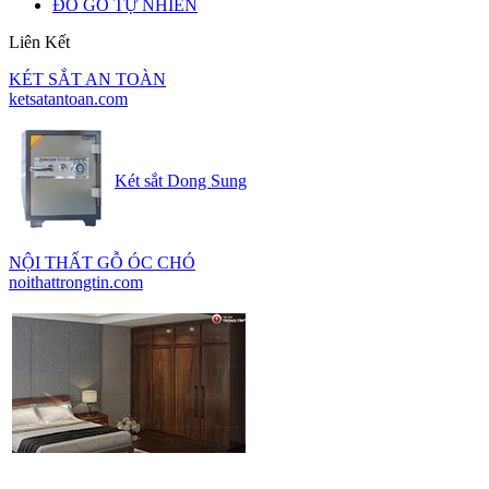
ĐỒ GỖ TỰ NHIÊN
Liên Kết
KÉT SẮT AN TOÀN
ketsatantoan.com
Két sắt Dong Sung
NỘI THẤT GỖ ÓC CHÓ
noithattrongtin.com