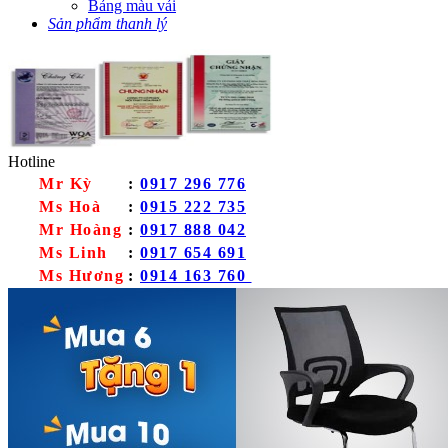
Bảng màu vải
Sản phẩm thanh lý
Hotline
Mr Kỳ
:
0917 296 776
Ms Hoà
:
0915 222 735
Mr Hoàng
:
0917 888 042
Ms Linh
:
0917 654 691
Ms Hương
:
0914 163 760