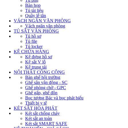
Tủ phụ
Bàn họp
Tủ tài liệu
Quầy lễ tân
VÁCH NGĂN VĂN PHÒNG
Vách ngăn văn phòng
TỦ SẮT VĂN PHÒNG
Tủ hồ sơ
Tủ file
Tủ locker
KỆ CHỨA HÀNG
Kệ đựng hồ sơ
Kệ sắt V lỗ
Kệ trung tải
NỘI THẤT CÔNG CỘNG
Bàn ghế hội trường
Ghế sân vận động - SC
Ghế phòng chờ - GPC
Ghế gấp, ghế đôn
Bục tượng Bác và bục phát biểu
Thiết bị y tế
KÉT SẮT HÒA PHÁT
Két sắt chống cháy
Két sắt an toàn
Két sắt SMART SAFE