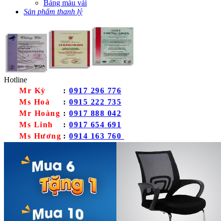
Bảng màu vải
Sản phẩm thanh lý
Hotline
Mr Kỳ
:
0917 296 776
Ms Hoà
:
0915 222 735
Mr Hoàng
:
0917 888 042
Ms Linh
:
0917 654 691
Ms Hương
:
0914 163 760