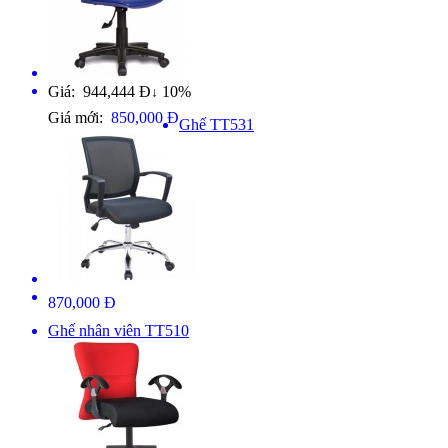
Giá: 944,444 Đ
10%
↓
Giá mới:
850,000 Đ
Ghế TT531
870,000 Đ
Ghế nhân viên TT510