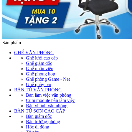
Sản phẩm
GHẾ VĂN PHÒNG
Ghế lưới cao cấp
Ghế giám đốc
Ghế nhân viên
Ghế phòng họp
Ghế phòng Game - Net
Ghế quầy bar
BÀN TỦ VĂN PHÒNG
Bàn làm việc văn phòng
Cụm module bàn làm việc
Bàn vi tính văn phòng
BÀN TỦ SƠN CAO CẤP
Bàn giám đốc
Bàn trưởng phòng
Hộc di động