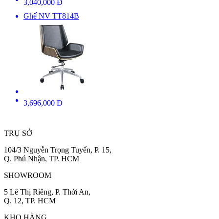
3,040,000 Đ
Ghế NV TT814B
3,696,000 Đ
TRỤ SỞ
104/3 Nguyễn Trọng Tuyển, P. 15,
Q. Phú Nhận, TP. HCM
SHOWROOM
5 Lê Thị Riêng, P. Thới An,
Q. 12, TP. HCM
KHO HÀNG