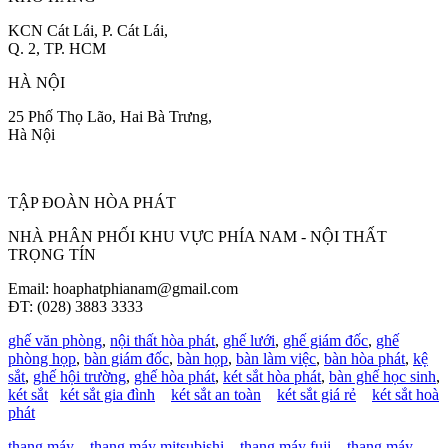
KCN Cát Lái, P. Cát Lái,
Q. 2, TP. HCM
HÀ NỘI
25 Phố Thọ Lão, Hai Bà Trưng,
Hà Nội
TẬP ĐOÀN HÒA PHÁT
NHÀ PHÂN PHỐI KHU VỰC PHÍA NAM - NỘI THẤT
TRỌNG TÍN
Email: hoaphatphianam@gmail.com
ĐT: (028) 3883 3333
ghế văn phòng
,
nội thất hòa phát
,
ghế lưới
,
ghế giám đốc
,
ghế
phòng họp
,
bàn giám đốc
,
bàn họp
,
bàn làm việc
,
bàn hòa phát
,
kệ
sắt
,
ghế hội trường
,
ghế hòa phát
,
két sắt hòa phát
,
bàn ghế học sinh
,
két sắt
két sắt gia đình
két sắt an toàn
két sắt giá rẻ
két sắt hoà
phát
thang máy
thang máy mitsubishi
thang máy fuji
thang máy