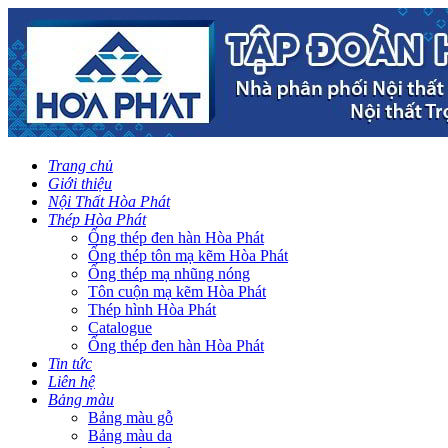
Trang chủ
Giới thiệu
Nội Thất Hòa Phát
Thép Hòa Phát
Ống thép đen hàn Hòa Phát
Ống thép tôn mạ kẽm Hòa Phát
Ống thép mạ nhũng nóng
Tôn cuộn mạ kẽm Hòa Phát
Thép hình Hòa Phát
Catalogue
Ống thép đen hàn Hòa Phát
Tin tức
Liên hệ
Bảng màu
Bảng màu gỗ
Bảng màu da