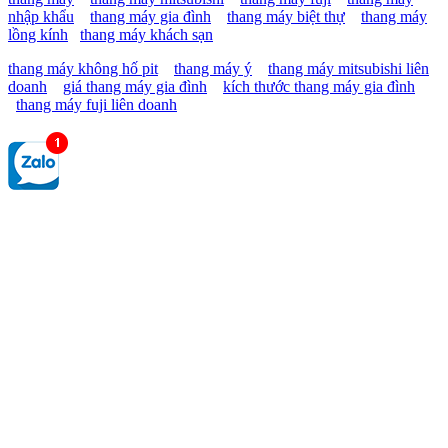
nhập khẩu
thang máy gia đình
thang máy biệt thự
thang máy
lồng kính
thang máy khách sạn
thang máy không hố pit
thang máy ý
thang máy mitsubishi liên
doanh
giá thang máy gia đình
kích thước thang máy gia đình
thang máy fuji liên doanh