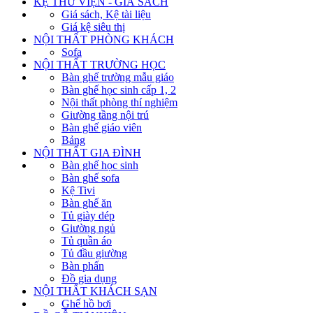
KỆ THƯ VIỆN - GIÁ SÁCH
Giá sách, Kệ tài liệu
Giá kệ siêu thị
NỘI THẤT PHÒNG KHÁCH
Sofa
NỘI THẤT TRƯỜNG HỌC
Bàn ghế trường mẫu giáo
Bàn ghế học sinh cấp 1, 2
Nội thất phòng thí nghiệm
Giường tầng nội trú
Bàn ghế giáo viên
Bảng
NỘI THẤT GIA ĐÌNH
Bàn ghế học sinh
Bàn ghế sofa
Kệ Tivi
Bàn ghế ăn
Tủ giày dép
Giường ngủ
Tủ quần áo
Tủ đầu giường
Bàn phấn
Đồ gia dụng
NỘI THẤT KHÁCH SẠN
Ghế hồ bơi