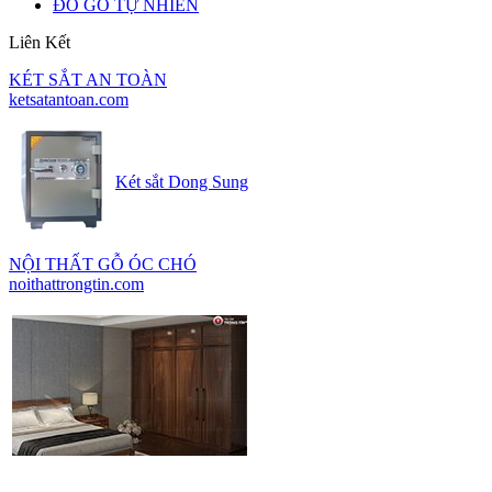
ĐỒ GỖ TỰ NHIÊN
Liên Kết
KÉT SẮT AN TOÀN
ketsatantoan.com
Két sắt Dong Sung
NỘI THẤT GỖ ÓC CHÓ
noithattrongtin.com