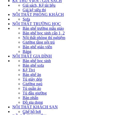
KỆ THƯ VIỆN - GIÁ SÁCH
Giá sách, Kệ tài liệu
Giá kệ siêu thị
NỘI THẤT PHÒNG KHÁCH
Sofa
NỘI THẤT TRƯỜNG HỌC
Bàn ghế trường mẫu giáo
Bàn ghế học sinh cấp 1, 2
Nội thất phòng thí nghiệm
Giường tầng nội trú
Bàn ghế giáo viên
Bảng
NỘI THẤT GIA ĐÌNH
Bàn ghế học sinh
Bàn ghế sofa
Kệ Tivi
Bàn ghế ăn
Tủ giày dép
Giường ngủ
Tủ quần áo
Tủ đầu giường
Bàn phấn
Đồ gia dụng
NỘI THẤT KHÁCH SẠN
Ghế hồ bơi