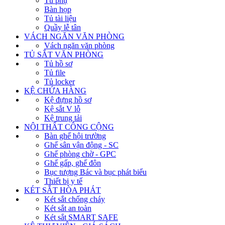
Tủ phụ
Bàn họp
Tủ tài liệu
Quầy lễ tân
VÁCH NGĂN VĂN PHÒNG
Vách ngăn văn phòng
TỦ SẮT VĂN PHÒNG
Tủ hồ sơ
Tủ file
Tủ locker
KỆ CHỨA HÀNG
Kệ đựng hồ sơ
Kệ sắt V lỗ
Kệ trung tải
NỘI THẤT CÔNG CỘNG
Bàn ghế hội trường
Ghế sân vận động - SC
Ghế phòng chờ - GPC
Ghế gấp, ghế đôn
Bục tượng Bác và bục phát biểu
Thiết bị y tế
KÉT SẮT HÒA PHÁT
Két sắt chống cháy
Két sắt an toàn
Két sắt SMART SAFE