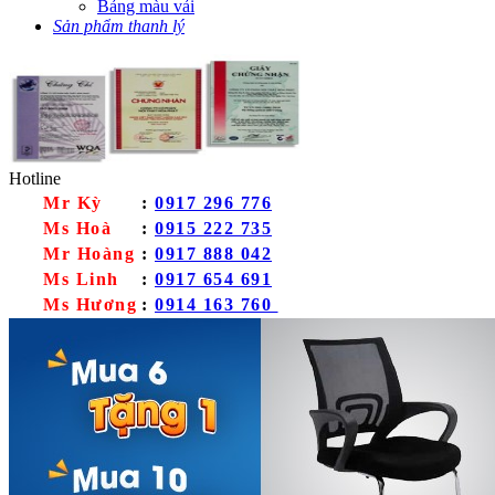
Bảng màu vải
Sản phẩm thanh lý
Hotline
Mr Kỳ
:
0917 296 776
Ms Hoà
:
0915 222 735
Mr Hoàng
:
0917 888 042
Ms Linh
:
0917 654 691
Ms Hương
:
0914 163 760