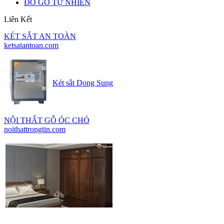
ĐỒ GỖ TỰ NHIÊN
Liên Kết
KÉT SẮT AN TOÀN
ketsatantoan.com
Két sắt Dong Sung
NỘI THẤT GỖ ÓC CHÓ
noithattrongtin.com