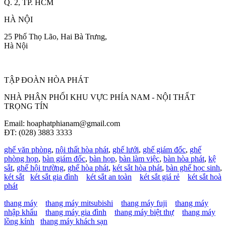
Q. 2, TP. HCM
HÀ NỘI
25 Phố Thọ Lão, Hai Bà Trưng,
Hà Nội
TẬP ĐOÀN HÒA PHÁT
NHÀ PHÂN PHỐI KHU VỰC PHÍA NAM - NỘI THẤT
TRỌNG TÍN
Email: hoaphatphianam@gmail.com
ĐT: (028) 3883 3333
ghế văn phòng
,
nội thất hòa phát
,
ghế lưới
,
ghế giám đốc
,
ghế
phòng họp
,
bàn giám đốc
,
bàn họp
,
bàn làm việc
,
bàn hòa phát
,
kệ
sắt
,
ghế hội trường
,
ghế hòa phát
,
két sắt hòa phát
,
bàn ghế học sinh
,
két sắt
két sắt gia đình
két sắt an toàn
két sắt giá rẻ
két sắt hoà
phát
thang máy
thang máy mitsubishi
thang máy fuji
thang máy
nhập khẩu
thang máy gia đình
thang máy biệt thự
thang máy
lồng kính
thang máy khách sạn