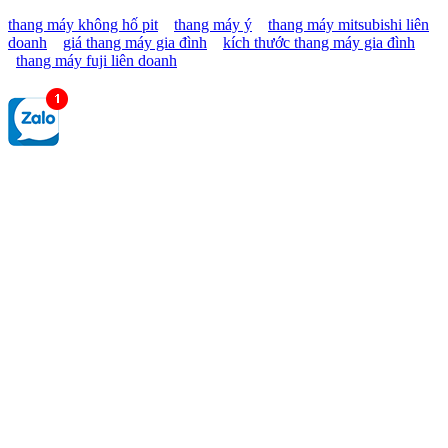
thang máy không hố pit
thang máy ý
thang máy mitsubishi liên
doanh
giá thang máy gia đình
kích thước thang máy gia đình
thang máy fuji liên doanh