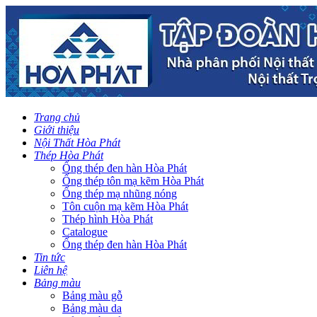
Trang chủ
Giới thiệu
Nội Thất Hòa Phát
Thép Hòa Phát
Ống thép đen hàn Hòa Phát
Ống thép tôn mạ kẽm Hòa Phát
Ống thép mạ nhũng nóng
Tôn cuộn mạ kẽm Hòa Phát
Thép hình Hòa Phát
Catalogue
Ống thép đen hàn Hòa Phát
Tin tức
Liên hệ
Bảng màu
Bảng màu gỗ
Bảng màu da