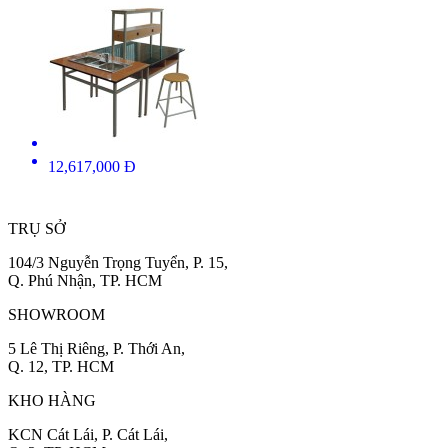
12,617,000 Đ
TRỤ SỞ
104/3 Nguyễn Trọng Tuyển, P. 15,
Q. Phú Nhận, TP. HCM
SHOWROOM
5 Lê Thị Riêng, P. Thới An,
Q. 12, TP. HCM
KHO HÀNG
KCN Cát Lái, P. Cát Lái,