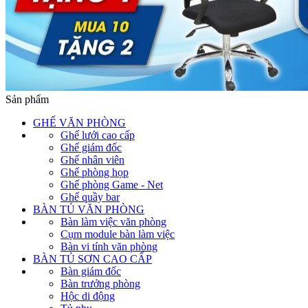
Sản phẩm
GHẾ VĂN PHÒNG
Ghế lưới cao cấp
Ghế giám đốc
Ghế nhân viên
Ghế phòng họp
Ghế phòng Game - Net
Ghế quầy bar
BÀN TỦ VĂN PHÒNG
Bàn làm việc văn phòng
Cụm module bàn làm việc
Bàn vi tính văn phòng
BÀN TỦ SƠN CAO CẤP
Bàn giám đốc
Bàn trưởng phòng
Hộc di động