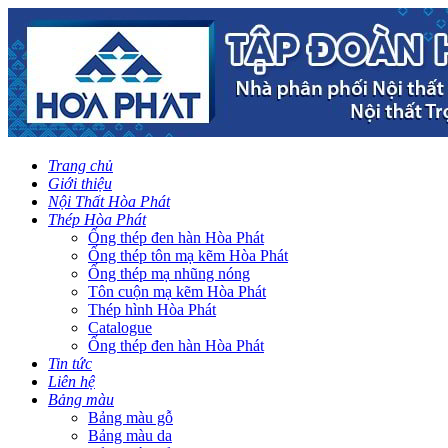
Trang chủ
Giới thiệu
Nội Thất Hòa Phát
Thép Hòa Phát
Ống thép đen hàn Hòa Phát
Ống thép tôn mạ kẽm Hòa Phát
Ống thép mạ nhũng nóng
Tôn cuộn mạ kẽm Hòa Phát
Thép hình Hòa Phát
Catalogue
Ống thép đen hàn Hòa Phát
Tin tức
Liên hệ
Bảng màu
Bảng màu gỗ
Bảng màu da