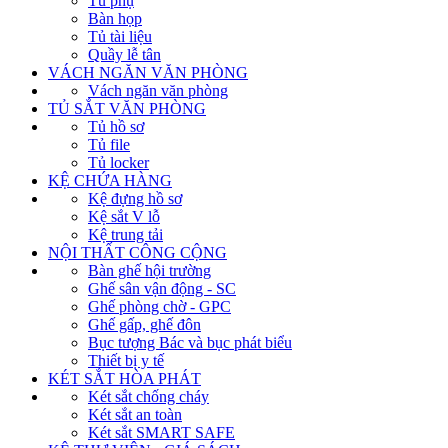
Tủ phụ
Bàn họp
Tủ tài liệu
Quầy lễ tân
VÁCH NGĂN VĂN PHÒNG
Vách ngăn văn phòng
TỦ SẮT VĂN PHÒNG
Tủ hồ sơ
Tủ file
Tủ locker
KỆ CHỨA HÀNG
Kệ đựng hồ sơ
Kệ sắt V lỗ
Kệ trung tải
NỘI THẤT CÔNG CỘNG
Bàn ghế hội trường
Ghế sân vận động - SC
Ghế phòng chờ - GPC
Ghế gấp, ghế đôn
Bục tượng Bác và bục phát biểu
Thiết bị y tế
KÉT SẮT HÒA PHÁT
Két sắt chống cháy
Két sắt an toàn
Két sắt SMART SAFE