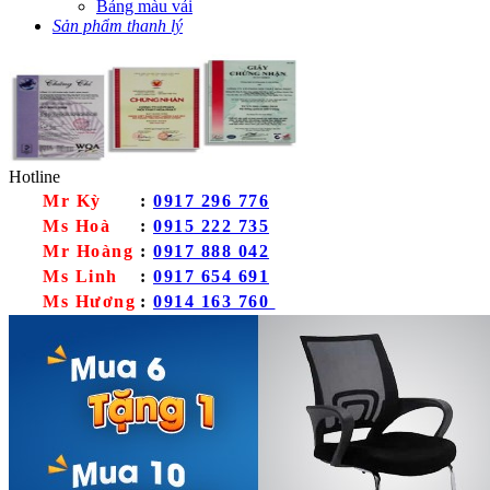
Bảng màu vải
Sản phẩm thanh lý
Hotline
Mr Kỳ
:
0917 296 776
Ms Hoà
:
0915 222 735
Mr Hoàng
:
0917 888 042
Ms Linh
:
0917 654 691
Ms Hương
:
0914 163 760