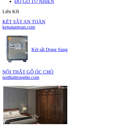
ĐỒ GỖ TỰ NHIÊN
Liên Kết
KÉT SẮT AN TOÀN
ketsatantoan.com
Két sắt Dong Sung
NỘI THẤT GỖ ÓC CHÓ
noithattrongtin.com