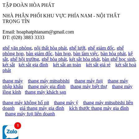
TẬP ĐOÀN HÒA PHÁT
NHÀ PHÂN PHỐI KHU VỰC PHÍA NAM - NỘI THẤT
TRỌNG TÍN
Email: hoaphatphianam@gmail.com
ĐT: (028) 3883 3333
ghế văn phòng
,
nội thất hòa phát
,
ghế lưới
,
ghế giám đốc
,
ghế
phòng họp
,
bàn giám đốc
,
bàn họp
,
bàn làm việc
,
bàn hòa phát
,
kệ
sắt
,
ghế hội trường
,
ghế hòa phát
,
két sắt hòa phát
,
bàn ghế học sinh
,
két sắt
két sắt gia đình
két sắt an toàn
két sắt giá rẻ
két sắt hoà
phát
thang máy
thang máy mitsubishi
thang máy fuji
thang máy
nhập khẩu
thang máy gia đình
thang máy biệt thự
thang máy
lồng kính
thang máy khách sạn
thang máy không hố pit
thang máy ý
thang máy mitsubishi liên
doanh
giá thang máy gia đình
kích thước thang máy gia đình
thang máy fuji liên doanh