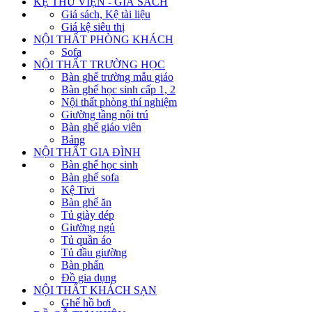
KỆ THƯ VIỆN - GIÁ SÁCH
Giá sách, Kệ tài liệu
Giá kệ siêu thị
NỘI THẤT PHÒNG KHÁCH
Sofa
NỘI THẤT TRƯỜNG HỌC
Bàn ghế trường mẫu giáo
Bàn ghế học sinh cấp 1, 2
Nội thất phòng thí nghiệm
Giường tầng nội trú
Bàn ghế giáo viên
Bảng
NỘI THẤT GIA ĐÌNH
Bàn ghế học sinh
Bàn ghế sofa
Kệ Tivi
Bàn ghế ăn
Tủ giày dép
Giường ngủ
Tủ quần áo
Tủ đầu giường
Bàn phấn
Đồ gia dụng
NỘI THẤT KHÁCH SẠN
Ghế hồ bơi