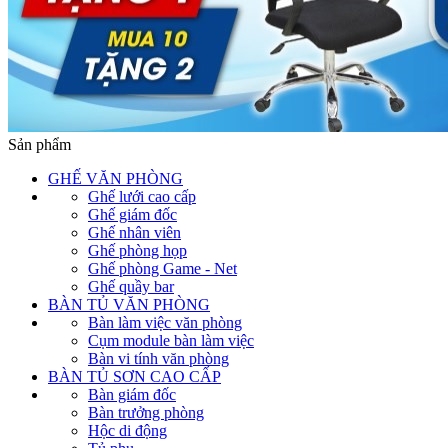
Sản phẩm
GHẾ VĂN PHÒNG
Ghế lưới cao cấp
Ghế giám đốc
Ghế nhân viên
Ghế phòng họp
Ghế phòng Game - Net
Ghế quầy bar
BÀN TỦ VĂN PHÒNG
Bàn làm việc văn phòng
Cụm module bàn làm việc
Bàn vi tính văn phòng
BÀN TỦ SƠN CAO CẤP
Bàn giám đốc
Bàn trưởng phòng
Hộc di động