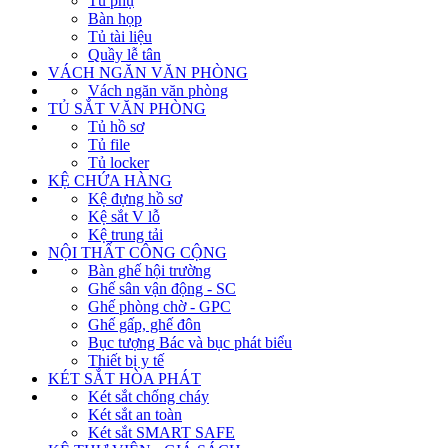
Tủ phụ
Bàn họp
Tủ tài liệu
Quầy lễ tân
VÁCH NGĂN VĂN PHÒNG
Vách ngăn văn phòng
TỦ SẮT VĂN PHÒNG
Tủ hồ sơ
Tủ file
Tủ locker
KỆ CHỨA HÀNG
Kệ đựng hồ sơ
Kệ sắt V lỗ
Kệ trung tải
NỘI THẤT CÔNG CỘNG
Bàn ghế hội trường
Ghế sân vận động - SC
Ghế phòng chờ - GPC
Ghế gấp, ghế đôn
Bục tượng Bác và bục phát biểu
Thiết bị y tế
KÉT SẮT HÒA PHÁT
Két sắt chống cháy
Két sắt an toàn
Két sắt SMART SAFE