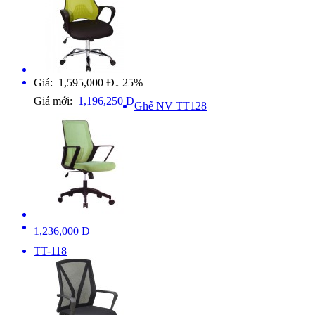
Giá: 1,595,000 Đ
25%
↓
Giá mới:
1,196,250 Đ
Ghế NV TT128
1,236,000 Đ
TT-118