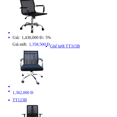
Giá: 1,430,000 Đ
5%
↓
Giá mới:
1,358,500 Đ
Ghế lưới TT315B
1,362,000 Đ
TT123B