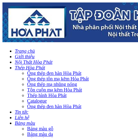
Trang chủ
Giới thiệu
Nội Thất Hòa Phát
Thép Hòa Phát
Ống thép đen hàn Hòa Phát
Ống thép tôn mạ kẽm Hòa Phát
Ống thép mạ nhũng nóng
Tôn cuộn mạ kẽm Hòa Phát
Thép hình Hòa Phát
Catalogue
Ống thép đen hàn Hòa Phát
Tin tức
Liên hệ
Bảng màu
Bảng màu gỗ
Bảng màu da