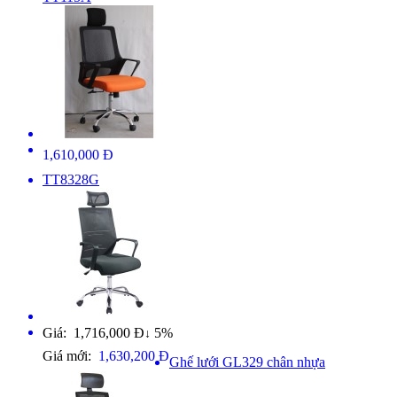
1,610,000 Đ
TT8328G
Giá: 1,716,000 Đ
5%
↓
Giá mới:
1,630,200 Đ
Ghế lưới GL329 chân nhựa