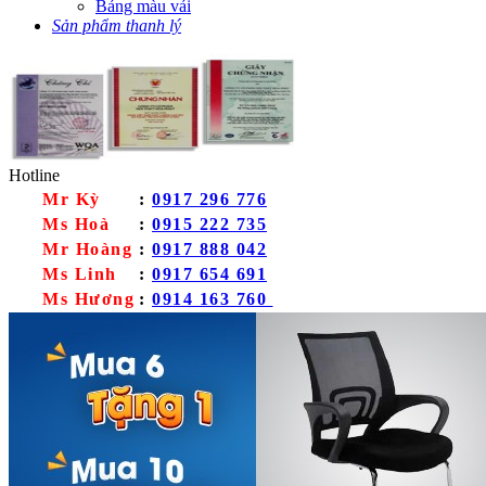
Bảng màu vải
Sản phẩm thanh lý
Hotline
Mr Kỳ
:
0917 296 776
Ms Hoà
:
0915 222 735
Mr Hoàng
:
0917 888 042
Ms Linh
:
0917 654 691
Ms Hương
:
0914 163 760