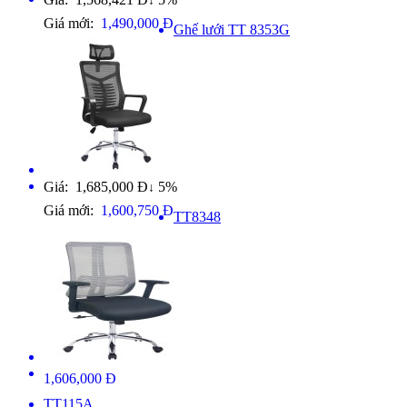
↓
Giá mới:
1,490,000 Đ
Ghế lưới TT 8353G
Giá: 1,685,000 Đ
5%
↓
Giá mới:
1,600,750 Đ
TT8348
1,606,000 Đ
TT115A