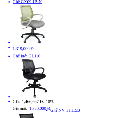
Ghế GX09.1B-N
1,319,000 Đ
Ghế lưới GL110
Giá: 1,466,667 Đ
10%
↓
Giá mới:
1,320,000 Đ
Ghế NV TT115B