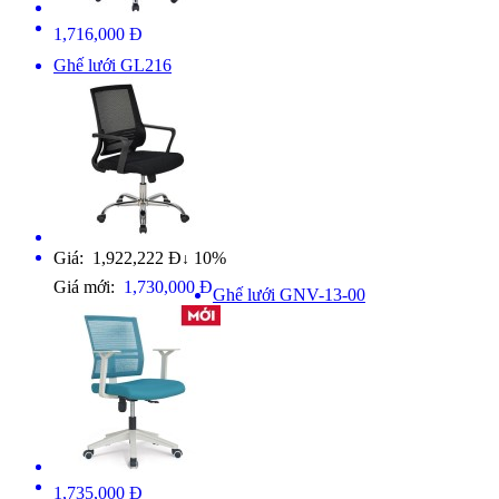
1,716,000 Đ
Ghế lưới GL216
Giá: 1,922,222 Đ
10%
↓
Giá mới:
1,730,000 Đ
Ghế lưới GNV-13-00
1,735,000 Đ