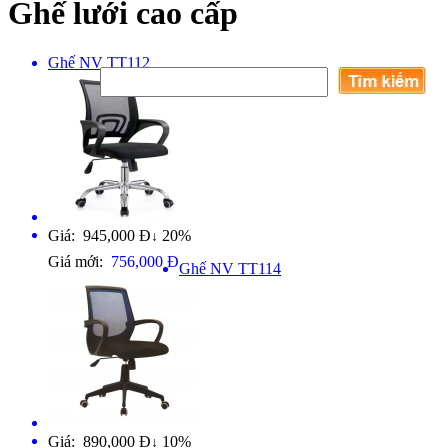
Ghế lưới cao cấp
Ghế NV TT112
Giá: 945,000 Đ
20%
↓
Giá mới:
756,000 Đ
Ghế NV TT114
Giá: 890,000 Đ
10%
↓