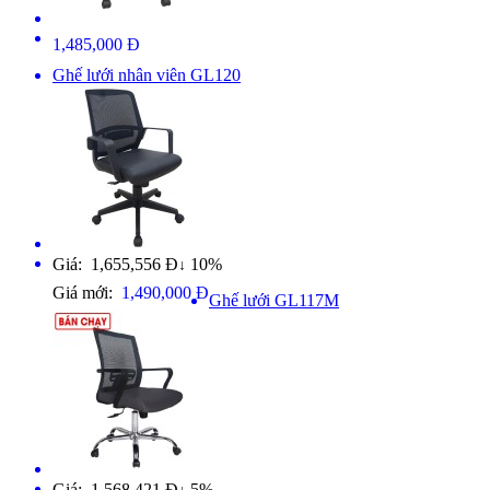
1,485,000 Đ
Ghế lưới nhân viên GL120
Giá: 1,655,556 Đ
10%
↓
Giá mới:
1,490,000 Đ
Ghế lưới GL117M
Giá: 1,568,421 Đ
5%