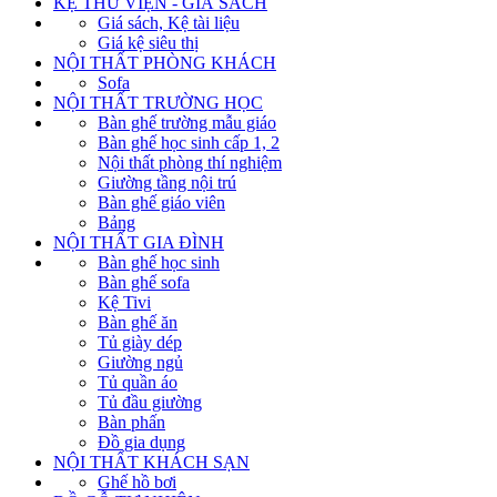
KỆ THƯ VIỆN - GIÁ SÁCH
Giá sách, Kệ tài liệu
Giá kệ siêu thị
NỘI THẤT PHÒNG KHÁCH
Sofa
NỘI THẤT TRƯỜNG HỌC
Bàn ghế trường mẫu giáo
Bàn ghế học sinh cấp 1, 2
Nội thất phòng thí nghiệm
Giường tầng nội trú
Bàn ghế giáo viên
Bảng
NỘI THẤT GIA ĐÌNH
Bàn ghế học sinh
Bàn ghế sofa
Kệ Tivi
Bàn ghế ăn
Tủ giày dép
Giường ngủ
Tủ quần áo
Tủ đầu giường
Bàn phấn
Đồ gia dụng
NỘI THẤT KHÁCH SẠN
Ghế hồ bơi