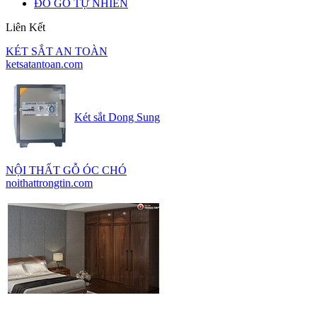
ĐỒ GỖ TỰ NHIÊN
Liên Kết
KÉT SẮT AN TOÀN
ketsatantoan.com
Két sắt Dong Sung
NỘI THẤT GỖ ÓC CHÓ
noithattrongtin.com