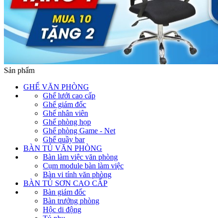
Sản phẩm
GHẾ VĂN PHÒNG
Ghế lưới cao cấp
Ghế giám đốc
Ghế nhân viên
Ghế phòng họp
Ghế phòng Game - Net
Ghế quầy bar
BÀN TỦ VĂN PHÒNG
Bàn làm việc văn phòng
Cụm module bàn làm việc
Bàn vi tính văn phòng
BÀN TỦ SƠN CAO CẤP
Bàn giám đốc
Bàn trưởng phòng
Hộc di động