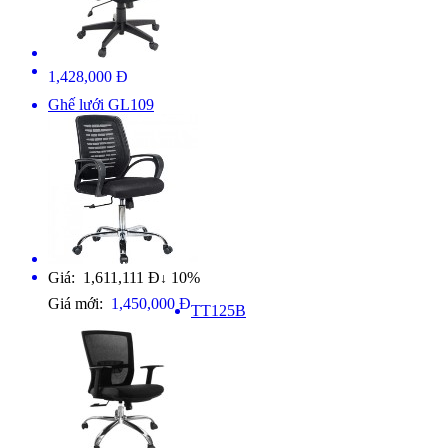
1,428,000 Đ
Ghế lưới GL109
Giá: 1,611,111 Đ
10%
↓
Giá mới:
1,450,000 Đ
TT125B