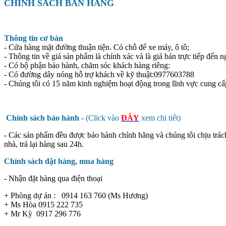
CHÍNH SÁCH BÁN HÀNG
Thông tin cơ bản
- Cửa hàng mặt đường thuận tiện. Có chỗ để xe máy, ô tô;
- Thông tin về giá sản phẩm là chính xác và là giá bán trực tiếp đến n
- Có bộ phận bảo hành, chăm sóc khách hàng riêng:
- Có đường dây nóng hỗ trợ khách về kỹ thuật:0977603788
- Chúng tôi có 15 năm kinh nghiệm hoạt động trong lĩnh vực cung cấ
Chính sách bảo hành -
(Click vào
ĐÂY
xem chi tiết)
- Các sản phẩm đều được bảo hành chính hãng và chúng tôi chịu trác
nhà, trả lại hàng sau 24h.
Chính sách đặt hàng, mua hàng
- Nhận đặt hàng qua điện thoại
+ Phòng dự án : 0914 163 760 (Ms Hương)
+ Ms Hòa 0915 222 735
+ Mr Kỳ 0917 296 776