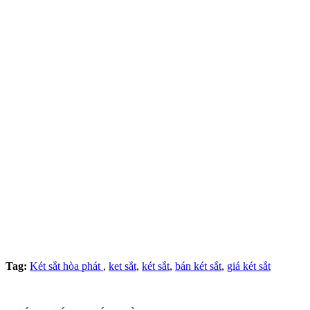
Tag:
Két sắt hòa phát
,
ket sắt
,
két sắt
,
bán két sắt
,
giá két sắt