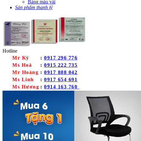
Bảng màu vải
Sản phẩm thanh lý
Hotline
Mr Kỳ
:
0917 296 776
Ms Hoà
:
0915 222 735
Mr Hoàng
:
0917 888 042
Ms Linh
:
0917 654 691
Ms Hương
:
0914 163 760