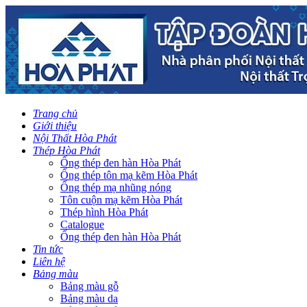
Trang chủ
Giới thiệu
Nội Thất Hòa Phát
Thép Hòa Phát
Ống thép đen hàn Hòa Phát
Ống thép tôn mạ kẽm Hòa Phát
Ống thép mạ nhũng nóng
Tôn cuộn mạ kẽm Hòa Phát
Thép hình Hòa Phát
Catalogue
Ống thép đen hàn Hòa Phát
Tin tức
Liên hệ
Bảng màu
Bảng màu gỗ
Bảng màu da