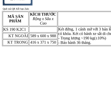
Quét mã QR Kết bạn Zalo
KÍCH THƯỚC
MÃ SẢN
Rộng x Sâu x
PHẨM
Cao
Két đứng, 1 cánh mở với 3 bản lề
KS 190 K2C1
có khóa. Két có bánh xe sắt di ch
KT NGOÀI
589 x 600 x 988
- Trọng lượng ~190 kg (±10%)
KT TRONG
416 x 371 x 750
- Bảo hành 36 tháng.