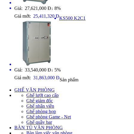
Giá: 27,621,000 Đ
8%
↓
Giá mới:
25,411,320 Đ
KS500 K2C1
Giá: 33,540,000 Đ
5%
↓
Giá mới:
31,863,000 Đ
Sản phẩm
GHẾ VĂN PHÒNG
Ghế lưới cao cấp
Ghế giám đốc
Ghế nhân viên
Ghế phòng họp
Ghế phòng Game - Net
Ghế quầy bar
BÀN TỦ VĂN PHÒNG
Bàn làm việc văn phòng