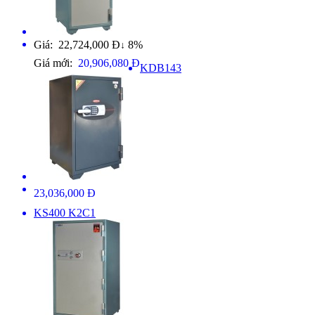
Giá: 22,724,000 Đ
8%
↓
Giá mới:
20,906,080 Đ
KDB143
23,036,000 Đ
KS400 K2C1