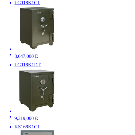
LG118K1C1
8,647,000 Đ
LG118K1DT
9,319,000 Đ
KS168K1C1