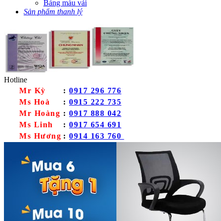
Bảng màu vải
Sản phẩm thanh lý
Hotline
Mr Kỳ
:
0917 296 776
Ms Hoà
:
0915 222 735
Mr Hoàng
:
0917 888 042
Ms Linh
:
0917 654 691
Ms Hương
:
0914 163 760