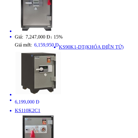
Giá: 7,247,000 Đ
15%
↓
Giá mới:
6,159,950 Đ
KS90K1-DT(KHÓA ĐIỆN TỬ)
6,199,000 Đ
KS110K2C1