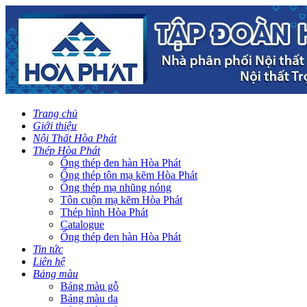
Trang chủ
Giới thiệu
Nội Thất Hòa Phát
Thép Hòa Phát
Ống thép đen hàn Hòa Phát
Ống thép tôn mạ kẽm Hòa Phát
Ống thép mạ nhũng nóng
Tôn cuộn mạ kẽm Hòa Phát
Thép hình Hòa Phát
Catalogue
Ống thép đen hàn Hòa Phát
Tin tức
Liên hệ
Bảng màu
Bảng màu gỗ
Bảng màu da