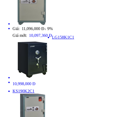
Giá: 11,096,000 Đ
9%
↓
Giá mới:
10,097,360 Đ
LG158K1C1
10,998,000 Đ
KS190K2C1