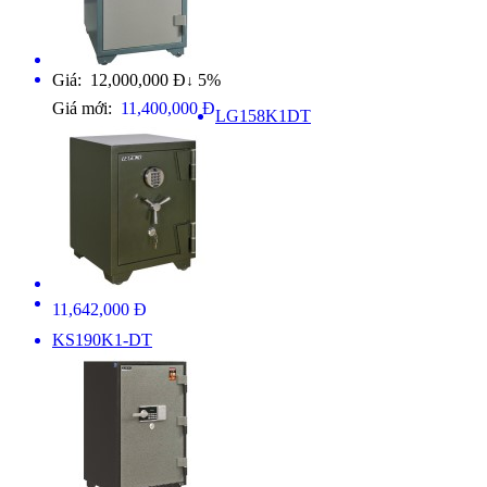
Giá: 12,000,000 Đ
5%
↓
Giá mới:
11,400,000 Đ
LG158K1DT
11,642,000 Đ
KS190K1-DT