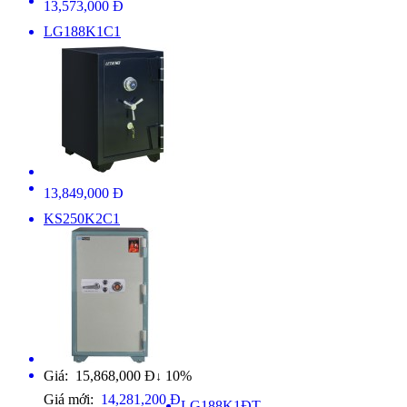
13,573,000 Đ
LG188K1C1
13,849,000 Đ
KS250K2C1
Giá: 15,868,000 Đ
10%
↓
Giá mới:
14,281,200 Đ
LG188K1ĐT