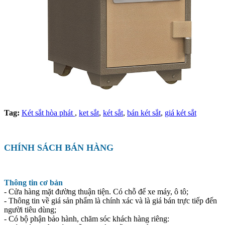
Tag:
Két sắt hòa phát
,
ket sắt
,
két sắt
,
bán két sắt
,
giá két sắt
CHÍNH SÁCH BÁN HÀNG
Thông tin cơ bản
- Cửa hàng mặt đường thuận tiện. Có chỗ để xe máy, ô tô;
- Thông tin về giá sản phẩm là chính xác và là giá bán trực tiếp đến
người tiêu dùng;
- Có bộ phận bảo hành, chăm sóc khách hàng riêng: