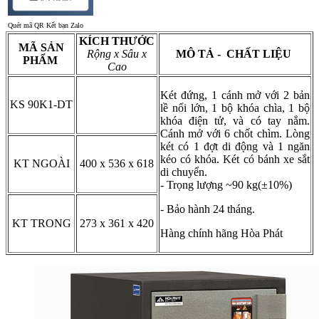
Quét mã QR Kết bạn Zalo
KÍCH THƯỚC
MÃ SẢN
Rộng x Sâu x
MÔ TẢ - CHẤT LIỆU
PHẨM
Cao
Két đứng, 1 cánh mở với 2 bản
KS 90K1-DT
lề nổi lớn, 1 bộ khóa chìa, 1 bộ
khóa điện tử, và có tay nắm.
Cánh mở với 6 chốt chìm. Lòng
két có 1 đợt di động và 1 ngăn
kéo có khóa. Két có bánh xe sắt
KT NGOÀI
400 x 536 x 618
di chuyển.
- Trọng lượng ~90 kg (±10%)
- Bảo hành 24 tháng.
KT TRONG
273 x 361 x 420
Hàng chính hãng Hòa Phát