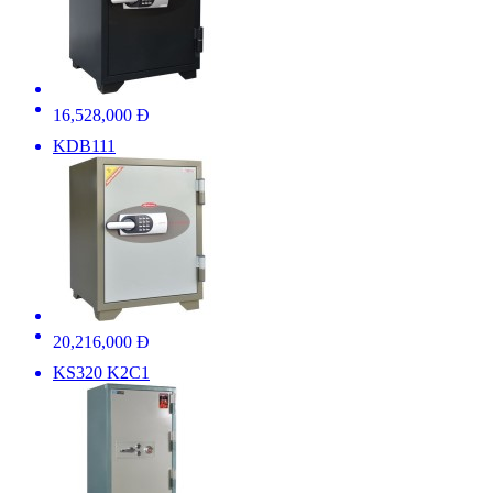
16,528,000 Đ
KDB111
20,216,000 Đ
KS320 K2C1