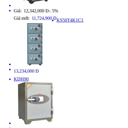
Giá: 12,342,000 Đ
5%
↓
Giá mới:
11,724,900 Đ
KS50T4K1C1
13,234,000 Đ
KDH90