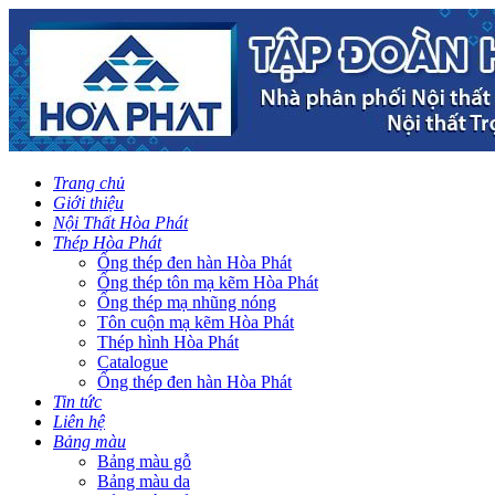
Trang chủ
Giới thiệu
Nội Thất Hòa Phát
Thép Hòa Phát
Ống thép đen hàn Hòa Phát
Ống thép tôn mạ kẽm Hòa Phát
Ống thép mạ nhũng nóng
Tôn cuộn mạ kẽm Hòa Phát
Thép hình Hòa Phát
Catalogue
Ống thép đen hàn Hòa Phát
Tin tức
Liên hệ
Bảng màu
Bảng màu gỗ
Bảng màu da