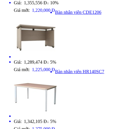
Giá: 1,355,556 Đ
10%
↓
Giá mới:
1,220,000 Đ
Bàn nhân viên CDE1206
Giá: 1,289,474 Đ
5%
↓
Giá mới:
1,225,000 Đ
Bàn nhân viên HR140SC7
Giá: 1,342,105 Đ
5%
↓
Giá mới:
1,275,000 Đ