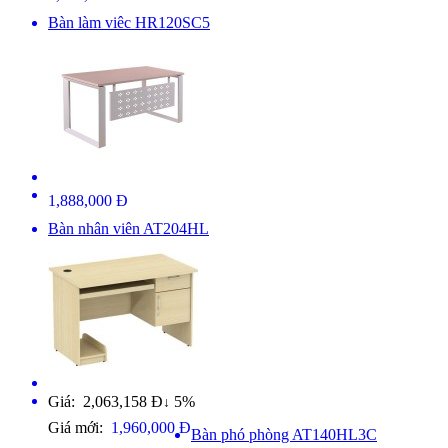
Bàn làm viêc HR120SC5
1,888,000 Đ
Bàn nhân viên AT204HL
Giá: 2,063,158 Đ
5%
↓
Giá mới:
1,960,000 Đ
Bàn phó phòng AT140HL3C