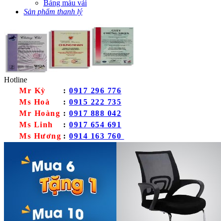
Bảng màu vải
Sản phẩm thanh lý
Hotline
Mr Kỳ
:
0917 296 776
Ms Hoà
:
0915 222 735
Mr Hoàng
:
0917 888 042
Ms Linh
:
0917 654 691
Ms Hương
:
0914 163 760