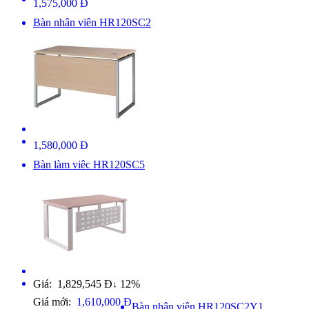
1,575,000 Đ
Bàn nhân viên HR120SC2
1,580,000 Đ
Bàn làm viêc HR120SC5
Giá: 1,829,545 Đ
12%
↓
Giá mới:
1,610,000 Đ
Bàn nhân viên HR120SC2Y1