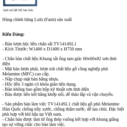
Quét mã QR Kết bạn Zalo
Hàng chính hãng Lufa (Fami) sản xuất
Kiểu Dáng:
- Bàn lượn hộc liền chân sắt TV1414SL1
- Kích Thước: W1400 x D1400 x H750 mm
- Chân bàn chất liệu Khung sắt ống tam giác 60x60x82 sơn tĩnh
điện
- Mặt bàn lượn phải, lượn trái chất liệu gỗ công nghiệp phủ
Melamine (MFC) cao cấp.
- Nắp chụp mặt bàn bằng nhựa.
- Hộc liền 3 ngăn có khóa giàn tiện dụng.
- Bàn không bao gồm hộp kỹ thuật sơn tĩnh điện
- Bàn được liên kết bằng khớp nối, dễ tháo lắp và vận chuyển.
- Sản phẩm bàn làm việc TV1414SL1 chất liệu gỗ phủ Melamine
Hàn Quốc chống trầy xước, chồng thấm nước, dễ lau chùi. Đặc biệt
phù hợp với khí hậu tại Việt nam.
- Chân bàn được làm từ ống thép vuông kết hợp với khung giằng
tạo sự vững chắc cho bàn làm việc.