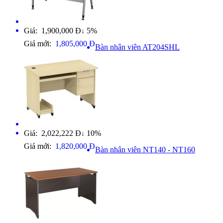
Giá: 1,900,000 Đ
5%
↓
Giá mới:
1,805,000 Đ
Bàn nhân viên AT204SHL
Giá: 2,022,222 Đ
10%
↓
Giá mới:
1,820,000 Đ
Bàn nhân viên NT140 - NT160