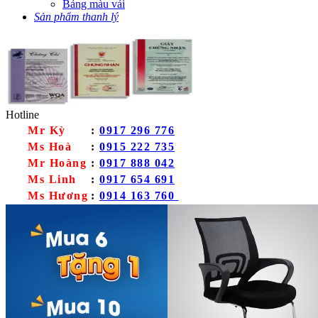
Bảng màu vải
Sản phẩm thanh lý
Hotline
Mr Kỳ
:
0917 296 776
Ms Hoà
:
0915 222 735
Mr Hoàng
:
0917 888 042
Ms Linh
:
0917 654 691
Ms Hương
:
0914 163 760