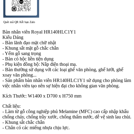
Quét mã QR Kết bạn Zalo
Bàn nhân viên Royal HR140HLC1Y1
Kiểu Dáng
- Bàn lãnh đạo mặt chữ nhật
- Khung sắt mặt gỗ chắc chắn
- Yếm gỗ sang trọng
- Bàn có hộc liền tiện dụng
- Phụ kiện đồng bộ: Nắp điện thoại mạ.
- Bàn thường sử dụng với các loại ghế văn phòng, ghế lưới, ghế
xoay văn phòng...
- Sản phẩm bàn nhân viên HR140HLC1Y1 sử dụng cho phòng làm
việc nhân viên tạo nên sự hiện đại cho không gian văn phòng.
Kích Thước: W1400 x D700 x H750 mm
Chất liệu:
- Làm từ gỗ công nghiệp phủ Melamine (MFC) cao cấp nhập khẩu
chống cháy, chống trầy xước, chống thấm nước, dễ vệ sinh lau chùi.
- Khung sắt chắc chắn
- Chân có các miếng nhựa chịu lực.