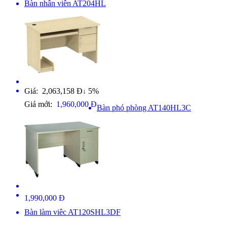
Bàn nhân viên AT204HL
Giá: 2,063,158 Đ
5%
↓
Giá mới:
1,960,000 Đ
Bàn phó phòng AT140HL3C
1,990,000 Đ
Bàn làm viêc AT120SHL3DF