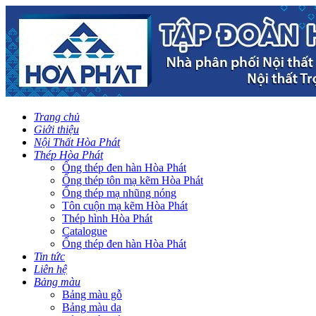
Trang chủ
Giới thiệu
Nội Thất Hòa Phát
Thép Hòa Phát
Ống thép đen hàn Hòa Phát
Ống thép tôn mạ kẽm Hòa Phát
Ống thép mạ nhũng nóng
Tôn cuộn mạ kẽm Hòa Phát
Thép hình Hòa Phát
Catalogue
Ống thép đen hàn Hòa Phát
Tin tức
Liên hệ
Bảng màu
Bảng màu gỗ
Bảng màu da