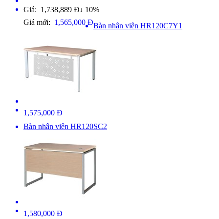
Giá: 1,738,889 Đ
10%
↓
Giá mới:
1,565,000 Đ
Bàn nhân viên HR120C7Y1
1,575,000 Đ
Bàn nhân viên HR120SC2
1,580,000 Đ