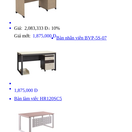
Giá: 2,083,333 Đ
10%
↓
Giá mới:
1,875,000 Đ
Bàn nhân viên BVP-5S-07
1,875,000 Đ
Bàn làm viêc HR120SC5