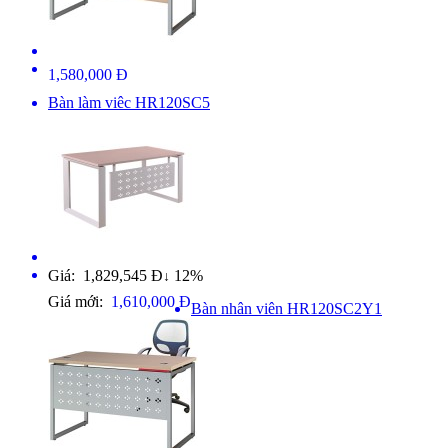
1,580,000 Đ
Bàn làm viêc HR120SC5
Giá: 1,829,545 Đ
12%
↓
Giá mới:
1,610,000 Đ
Bàn nhân viên HR120SC2Y1