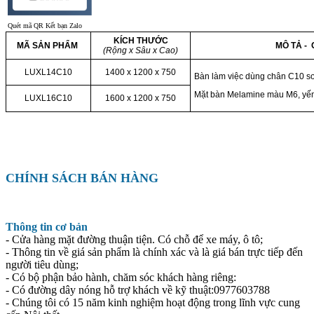
Quét mã QR Kết bạn Zalo
KÍCH THƯỚC
MÃ SẢN PHẨM
MÔ TẢ - 
(Rộng x Sâu x Cao)
LUXL14C10
1400 x 1200 x 750
Bàn làm việc dùng chân C10 s
Mặt bàn Melamine màu M6, yếm
LUXL16C10
1600 x 1200 x 750
CHÍNH SÁCH BÁN HÀNG
Thông tin cơ bản
- Cửa hàng mặt đường thuận tiện. Có chỗ để xe máy, ô tô;
- Thông tin về giá sản phẩm là chính xác và là giá bán trực tiếp đến
người tiêu dùng;
- Có bộ phận bảo hành, chăm sóc khách hàng riêng:
- Có đường dây nóng hỗ trợ khách về kỹ thuật:0977603788
- Chúng tôi có 15 năm kinh nghiệm hoạt động trong lĩnh vực cung