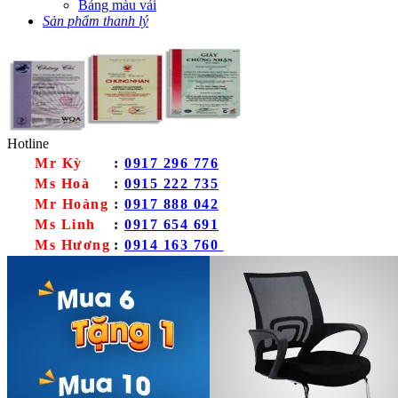
Bảng màu vải
Sản phẩm thanh lý
Hotline
Mr Kỳ
:
0917 296 776
Ms Hoà
:
0915 222 735
Mr Hoàng
:
0917 888 042
Ms Linh
:
0917 654 691
Ms Hương
:
0914 163 760