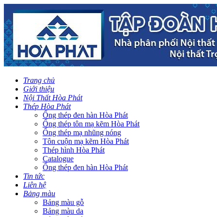
Trang chủ
Giới thiệu
Nội Thất Hòa Phát
Thép Hòa Phát
Ống thép đen hàn Hòa Phát
Ống thép tôn mạ kẽm Hòa Phát
Ống thép mạ nhũng nóng
Tôn cuộn mạ kẽm Hòa Phát
Thép hình Hòa Phát
Catalogue
Ống thép đen hàn Hòa Phát
Tin tức
Liên hệ
Bảng màu
Bảng màu gỗ
Bảng màu da