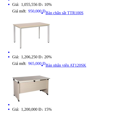
Giá: 1,055,556 Đ
10%
↓
Giá mới:
950,000 Đ
Bàn chân sắt TTR100S
Giá: 1,206,250 Đ
20%
↓
Giá mới:
965,000 Đ
Bàn nhân viên AT120SK
Giá: 1,200,000 Đ
15%
↓