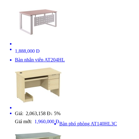
1,888,000 Đ
Bàn nhân viên AT204HL
Giá: 2,063,158 Đ
5%
↓
Giá mới:
1,960,000 Đ
Bàn phó phòng AT140HL3C