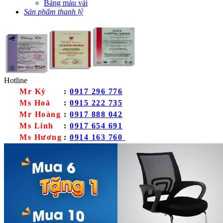
Bảng màu vải
Sản phẩm thanh lý
Hotline
Mr Kỳ
:
0917 296 776
Ms Hoà
:
0915 222 735
Mr Hoàng
:
0917 888 042
Ms Linh
:
0917 654 691
Ms Hương
:
0914 163 760