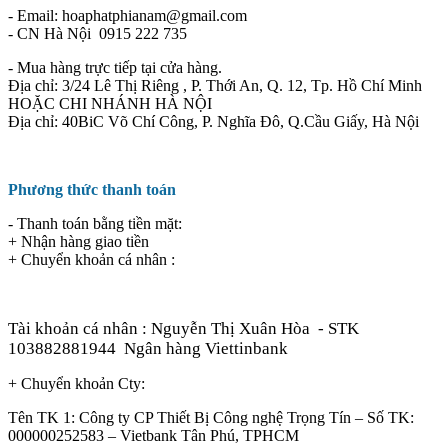
- Email: hoaphatphianam@gmail.com
- CN Hà Nội 0915 222 735
- Mua hàng trực tiếp tại cửa hàng.
Địa chỉ: 3/24 Lê Thị Riêng , P. Thới An, Q. 12, Tp. Hồ Chí Minh
HOẶC CHI NHÁNH HÀ NỘI
Địa chỉ: 40BiC Võ Chí Công, P. Nghĩa Đô, Q.Cầu Giấy, Hà Nội
Phương thức thanh toán
- Thanh toán bằng tiền mặt:
+ Nhận hàng giao tiền
+ Chuyển khoản cá nhân :
Tài khoản cá nhân : Nguyễn Thị Xuân Hòa
- STK
103882881944
Ngân hàng Viettinbank
+ Chuyển khoản Cty:
Tên TK 1: Công ty CP Thiết Bị Công nghệ Trọng Tín – Số TK:
000000252583 – Vietbank Tân Phú, TPHCM