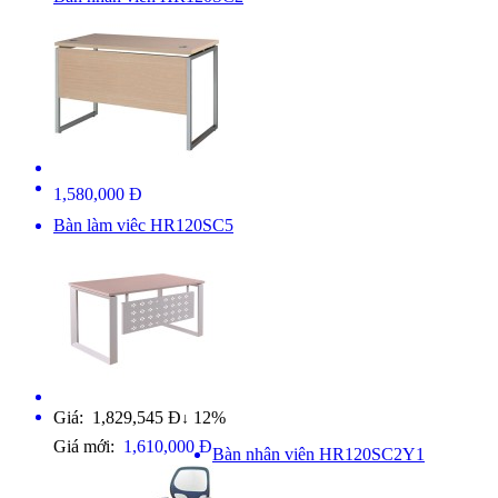
1,580,000 Đ
Bàn làm viêc HR120SC5
Giá: 1,829,545 Đ
12%
↓
Giá mới:
1,610,000 Đ
Bàn nhân viên HR120SC2Y1