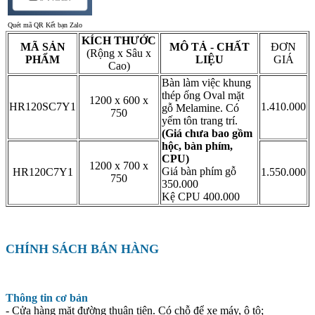
Quét mã QR Kết bạn Zalo
KÍCH THƯỚC
MÃ SẢN
MÔ TẢ - CHẤT
ĐƠN
(Rộng x Sâu x
PHẨM
LIỆU
GIÁ
Cao)
Bàn làm việc khung
thép ống Oval mặt
1200 x 600 x
HR120SC7Y1
1.410.000
gỗ Melamine. Có
750
yếm tôn trang trí.
(Giá chưa bao gồm
hộc, bàn phím,
CPU)
1200 x 700 x
Giá bàn phím gỗ
HR120C7Y1
1.550.000
750
350.000
Kệ CPU 400.000
CHÍNH SÁCH BÁN HÀNG
Thông tin cơ bản
- Cửa hàng mặt đường thuận tiện. Có chỗ để xe máy, ô tô;