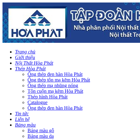
Trang chủ
Giới thiệu
Nội Thất Hòa Phát
Thép Hòa Phát
Ống thép đen hàn Hòa Phát
Ống thép tôn mạ kẽm Hòa Phát
Ống thép mạ nhũng nóng
Tôn cuộn mạ kẽm Hòa Phát
Thép hình Hòa Phát
Catalogue
Ống thép đen hàn Hòa Phát
Tin tức
Liên hệ
Bảng màu
Bảng màu gỗ
Bảng màu da