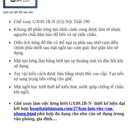
Quét mã QR Kết bạn Zalo
Ghế xoay
GX09.1B-N (S3)
Nội Thất 190
Khung đỡ phần lưng tựa hình cánh cung được làm từ nhựa
nguyên chất đảm bảo độ bền và sự chắc chắn.
Diện tích lưng đỡ lớn có thể ngả ra phía sau nhờ cụm điều
chỉnh phía dưới sau mặt ngồi tạo cảm giác thư giãn khi sử
dụng.
Mặt tựa lưng làm bằng lưới tạo sự thoáng mát và đàn hồi khi
sử dụng.
Tay vịn kiểu cách được làm bằng nhựa đúc cao cấp. Tạo nên
sự sang trọng bền vững cho ghế.
Mặt ngồi bọc lưới thiết kế kiểu thác nước giúp chống tê chân
khi ngồi.
Ghế xoay làm việc lưng lưới GX09.1B-N
thiết kế hiện đại
kết hợp
hoaphatphianam.com/27/ban-lam-viec-van-
phong.html
phù hợp đa dạng cho nhu cầu sử dụng trong
văn phòng, gia đình…