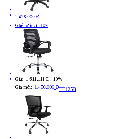
1,428,000 Đ
Ghế lưới GL109
Giá: 1,611,111 Đ
10%
↓
Giá mới:
1,450,000 Đ
TT125B