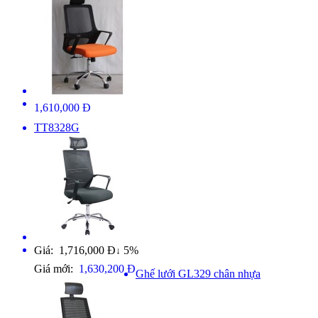
1,610,000 Đ
TT8328G
Giá: 1,716,000 Đ
5%
↓
Giá mới:
1,630,200 Đ
Ghế lưới GL329 chân nhựa