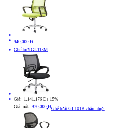
940,000 Đ
Ghế lưới GL113M
Giá: 1,141,176 Đ
15%
↓
Giá mới:
970,000 Đ
Ghế lưới GL101B chân nhựa