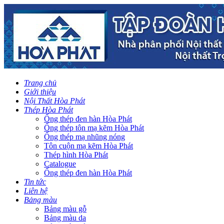
Trang chủ
Giới thiệu
Nội Thất Hòa Phát
Thép Hòa Phát
Ống thép đen hàn Hòa Phát
Ống thép tôn mạ kẽm Hòa Phát
Ống thép mạ nhũng nóng
Tôn cuộn mạ kẽm Hòa Phát
Thép hình Hòa Phát
Catalogue
Ống thép đen hàn Hòa Phát
Tin tức
Liên hệ
Bảng màu
Bảng màu gỗ
Bảng màu da