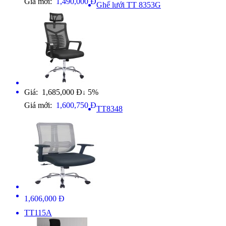
Giá mới:
1,490,000 Đ
Ghế lưới TT 8353G
Giá: 1,685,000 Đ
5%
↓
Giá mới:
1,600,750 Đ
TT8348
1,606,000 Đ
TT115A