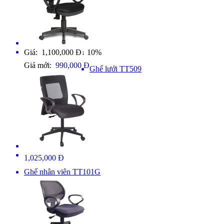
Giá: 1,100,000 Đ
10%
↓
Giá mới:
990,000 Đ
Ghế lưới TT509
1,025,000 Đ
Ghế nhân viên TT101G