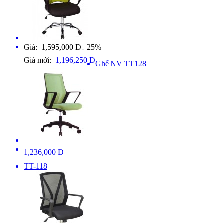
Giá: 1,595,000 Đ
25%
↓
Giá mới:
1,196,250 Đ
Ghế NV TT128
1,236,000 Đ
TT-118