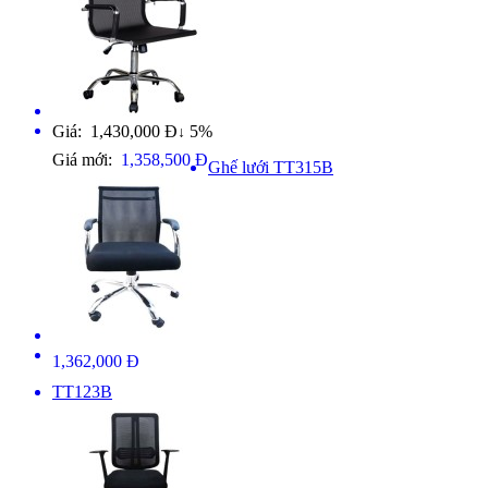
Giá: 1,430,000 Đ
5%
↓
Giá mới:
1,358,500 Đ
Ghế lưới TT315B
1,362,000 Đ
TT123B