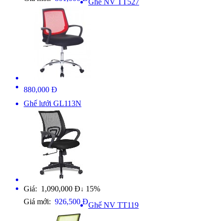
Ghế NV TT527
880,000 Đ
Ghế lưới GL113N
Giá: 1,090,000 Đ
15%
↓
Giá mới:
926,500 Đ
Ghế NV TT119