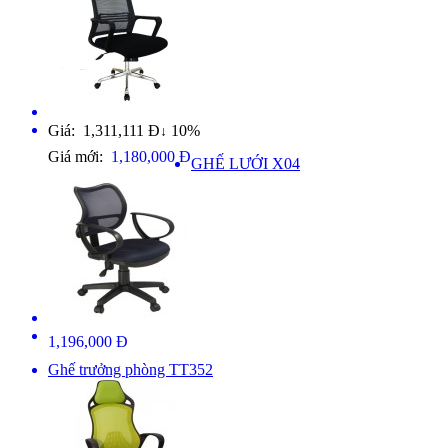
Giá: 1,311,111 Đ
10%
↓
Giá mới:
1,180,000 Đ
GHẾ LƯỚI X04
1,196,000 Đ
Ghế trưởng phòng TT352