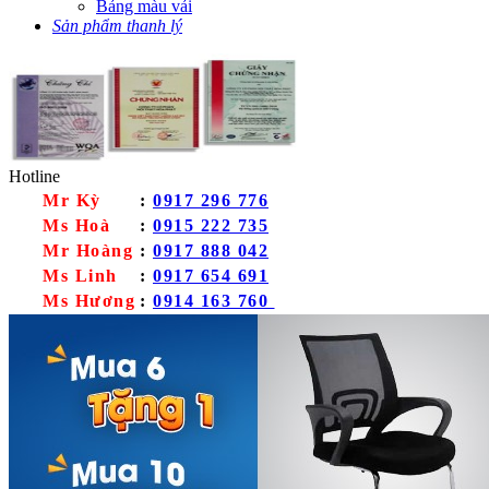
Bảng màu vải
Sản phẩm thanh lý
Hotline
Mr Kỳ
:
0917 296 776
Ms Hoà
:
0915 222 735
Mr Hoàng
:
0917 888 042
Ms Linh
:
0917 654 691
Ms Hương
:
0914 163 760