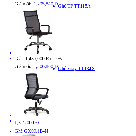
Giá mới:
1,295,840 Đ
Ghế TP TT115A
Giá: 1,485,000 Đ
12%
↓
Giá mới:
1,306,800 Đ
Ghế xoay TT134X
1,315,000 Đ
Ghế GX09.1B-N