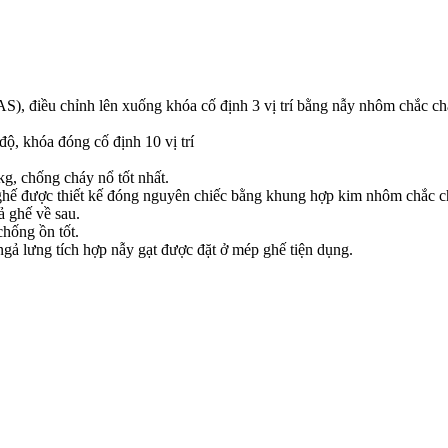
S), điều chỉnh lên xuống khóa cố định 3 vị trí bằng nẫy nhôm chắc ch
ộ, khóa đóng cố định 10 vị trí
kg, chống cháy nổ tốt nhất.
ghế được thiết kế đóng nguyên chiếc bằng khung hợp kim nhôm chắc 
ả ghế về sau.
hống ồn tốt.
ngả lưng tích hợp nẫy gạt được đặt ở mép ghế tiện dụng.