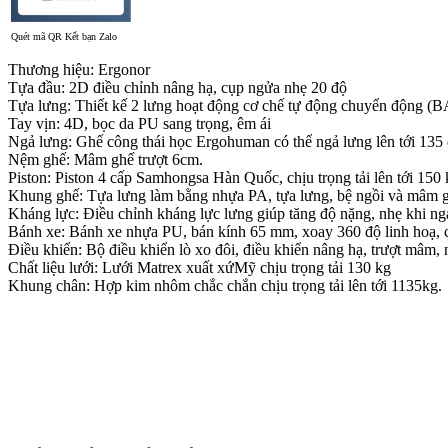
Quét mã QR Kết bạn Zalo
Thương hiệu: Ergonor
Tựa đầu: 2D điều chỉnh nâng hạ, cụp ngửa nhẹ 20 độ
Tựa lưng: Thiết kế 2 lưng hoạt động cơ chế tự động chuyển động (BA
Tay vịn: 4D, bọc da PU sang trọng, êm ái
Ngả lưng: Ghế công thái học Ergohuman có thể ngả lưng lên tới 135 đ
Nệm ghế: Mâm ghế trượt 6cm.
Piston: Piston 4 cấp Samhongsa Hàn Quốc, chịu trọng tải lên tới 150 
Khung ghế: Tựa lưng làm bằng nhựa PA, tựa lưng, bệ ngồi và mâm 
Kháng lực: Điều chỉnh kháng lực lưng giúp tăng độ nặng, nhẹ khi ng
Bánh xe: Bánh xe nhựa PU, bán kính 65 mm, xoay 360 độ linh hoạ, c
Điều khiển: Bộ điều khiển lò xo đôi, điều khiển nâng hạ, trượt mâm, 
Chất liệu lưới: Lưới Matrex xuất xứMỹ chịu trọng tải 130 kg
Khung chân: Hợp kim nhôm chắc chắn chịu trọng tải lên tới 1135kg.