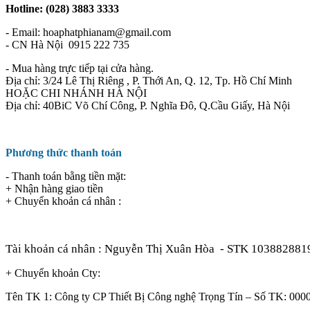
Hotline: (028) 3883 3333
- Email: hoaphatphianam@gmail.com
- CN Hà Nội 0915 222 735
- Mua hàng trực tiếp tại cửa hàng.
Địa chỉ: 3/24 Lê Thị Riêng , P. Thới An, Q. 12, Tp. Hồ Chí Minh
HOẶC CHI NHÁNH HÀ NỘI
Địa chỉ: 40BiC Võ Chí Công, P. Nghĩa Đô, Q.Cầu Giấy, Hà Nội
Phương thức thanh toán
- Thanh toán bằng tiền mặt:
+ Nhận hàng giao tiền
+ Chuyển khoản cá nhân :
Tài khoản cá nhân : Nguyễn Thị Xuân Hòa
- STK 103882881
+ Chuyển khoản Cty:
Tên TK 1: Công ty CP Thiết Bị Công nghệ Trọng Tín – Số TK: 0