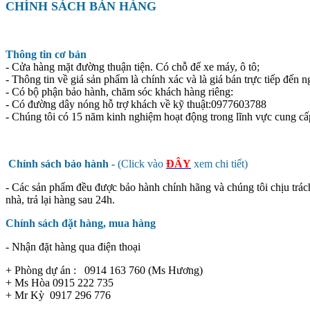
CHÍNH SÁCH BÁN HÀNG
Thông tin cơ bản
- Cửa hàng mặt đường thuận tiện. Có chỗ để xe máy, ô tô;
- Thông tin về giá sản phẩm là chính xác và là giá bán trực tiếp đến n
- Có bộ phận bảo hành, chăm sóc khách hàng riêng:
- Có đường dây nóng hỗ trợ khách về kỹ thuật:0977603788
- Chúng tôi có 15 năm kinh nghiệm hoạt động trong lĩnh vực cung cấ
Chính sách bảo hành -
(Click vào
ĐÂY
xem chi tiết)
- Các sản phẩm đều được bảo hành chính hãng và chúng tôi chịu trác
nhà, trả lại hàng sau 24h.
Chính sách đặt hàng, mua hàng
- Nhận đặt hàng qua điện thoại
+ Phòng dự án : 0914 163 760 (Ms Hương)
+ Ms Hòa 0915 222 735
+ Mr Kỳ 0917 296 776