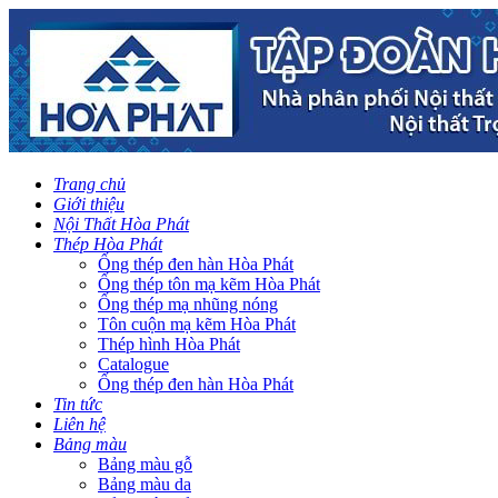
Trang chủ
Giới thiệu
Nội Thất Hòa Phát
Thép Hòa Phát
Ống thép đen hàn Hòa Phát
Ống thép tôn mạ kẽm Hòa Phát
Ống thép mạ nhũng nóng
Tôn cuộn mạ kẽm Hòa Phát
Thép hình Hòa Phát
Catalogue
Ống thép đen hàn Hòa Phát
Tin tức
Liên hệ
Bảng màu
Bảng màu gỗ
Bảng màu da