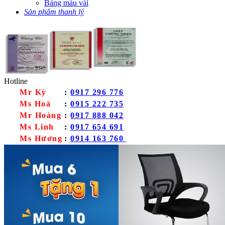
Bảng màu vải
Sản phẩm thanh lý
Hotline
Mr Kỳ
:
0917 296 776
Ms Hoà
:
0915 222 735
Mr Hoàng
:
0917 888 042
Ms Linh
:
0917 654 691
Ms Hương
:
0914 163 760