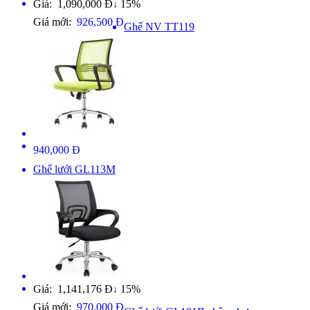
Giá: 1,090,000 Đ
15%
↓
Giá mới:
926,500 Đ
Ghế NV TT119
940,000 Đ
Ghế lưới GL113M
Giá: 1,141,176 Đ
15%
↓
Giá mới:
970,000 Đ