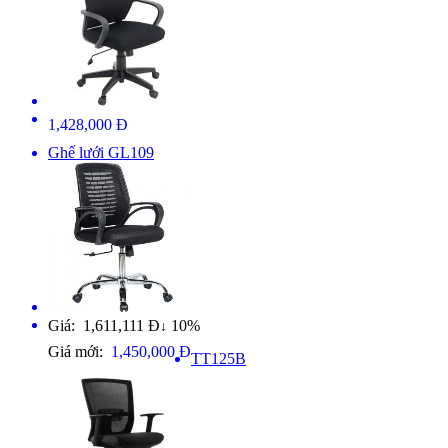
1,428,000 Đ
Ghế lưới GL109
Giá: 1,611,111 Đ
10%
↓
Giá mới:
1,450,000 Đ
TT125B