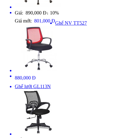
Giá: 890,000 Đ
10%
↓
Giá mới:
801,000 Đ
Ghế NV TT527
880,000 Đ
Ghế lưới GL113N