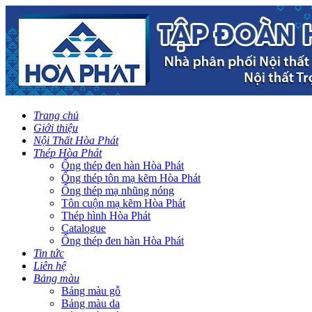
Trang chủ
Giới thiệu
Nội Thất Hòa Phát
Thép Hòa Phát
Ống thép đen hàn Hòa Phát
Ống thép tôn mạ kẽm Hòa Phát
Ống thép mạ nhũng nóng
Tôn cuộn mạ kẽm Hòa Phát
Thép hình Hòa Phát
Catalogue
Ống thép đen hàn Hòa Phát
Tin tức
Liên hệ
Bảng màu
Bảng màu gỗ
Bảng màu da