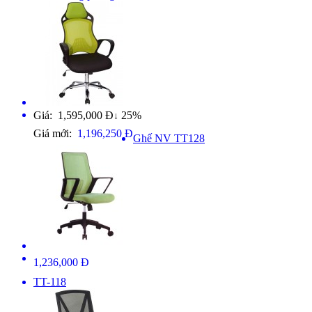
Giá: 1,595,000 Đ
25%
↓
Giá mới:
1,196,250 Đ
Ghế NV TT128
1,236,000 Đ
TT-118