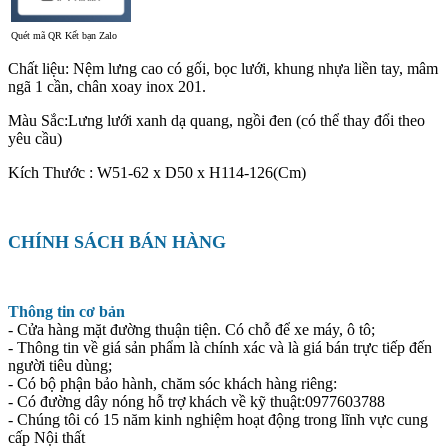
Quét mã QR Kết bạn Zalo
Chất liệu: Nệm lưng cao có gối, bọc lưới, khung nhựa liền tay, mâm
ngã 1 cần, chân xoay inox 201.
Màu Sắc:Lưng lưới xanh dạ quang, ngồi đen (có thể thay đổi theo
yêu cầu)
Kích Thước : W51-62 x D50 x H114-126(Cm)
CHÍNH SÁCH BÁN HÀNG
Thông tin cơ bản
- Cửa hàng mặt đường thuận tiện. Có chỗ để xe máy, ô tô;
- Thông tin về giá sản phẩm là chính xác và là giá bán trực tiếp đến
người tiêu dùng;
- Có bộ phận bảo hành, chăm sóc khách hàng riêng:
- Có đường dây nóng hỗ trợ khách về kỹ thuật:0977603788
- Chúng tôi có 15 năm kinh nghiệm hoạt động trong lĩnh vực cung
cấp Nội thất