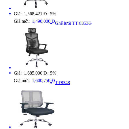
Giá: 1,568,421 Đ
5%
↓
Giá mới:
1,490,000 Đ
Ghế lưới TT 8353G
Giá: 1,685,000 Đ
5%
↓
Giá mới:
1,600,750 Đ
TT8348