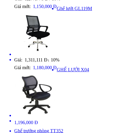
Giá mới:
1,150,000 Đ
Ghế lưới GL119M
Giá: 1,311,111 Đ
10%
↓
Giá mới:
1,180,000 Đ
GHẾ LƯỚI X04
1,196,000 Đ
Ghế trưởng phòng TT352