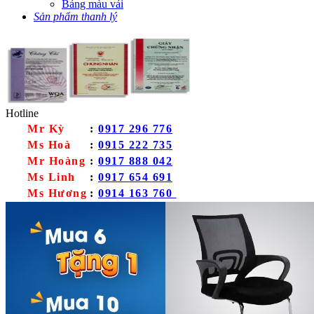
Bảng màu vải
Sản phẩm thanh lý
Hotline
Mr Kỳ
:
0917 296 776
Ms Hoà
:
0915 222 735
Mr Hoàng
:
0917 888 042
Ms Linh
:
0917 654 691
Ms Hương
:
0914 163 760