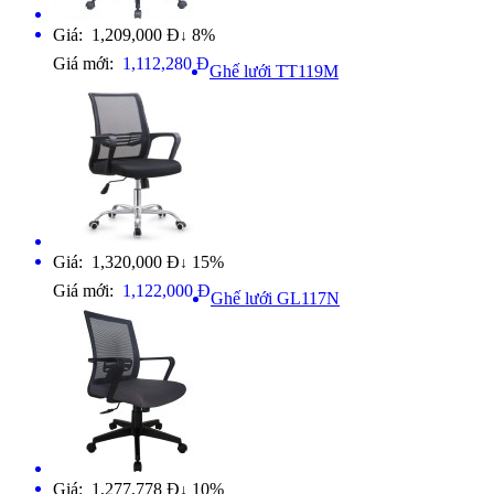
Giá: 1,209,000 Đ
8%
↓
Giá mới:
1,112,280 Đ
Ghế lưới TT119M
Giá: 1,320,000 Đ
15%
↓
Giá mới:
1,122,000 Đ
Ghế lưới GL117N
Giá: 1,277,778 Đ
10%
↓