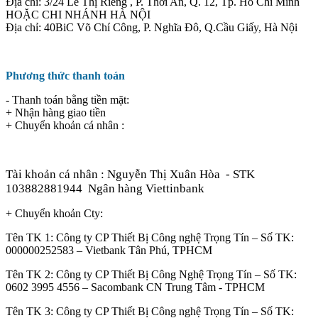
Địa chỉ: 3/24 Lê Thị Riêng , P. Thới An, Q. 12, Tp. Hồ Chí Minh
HOẶC CHI NHÁNH HÀ NỘI
Địa chỉ: 40BiC Võ Chí Công, P. Nghĩa Đô, Q.Cầu Giấy, Hà Nội
Phương thức thanh toán
- Thanh toán bằng tiền mặt:
+ Nhận hàng giao tiền
+ Chuyển khoản cá nhân :
Tài khoản cá nhân : Nguyễn Thị Xuân Hòa
- STK
103882881944
Ngân hàng Viettinbank
+ Chuyển khoản Cty:
Tên TK 1: Công ty CP Thiết Bị Công nghệ Trọng Tín – Số TK:
000000252583 – Vietbank Tân Phú, TPHCM
Tên TK 2: Công ty CP Thiết Bị Công Nghệ Trọng Tín – Số TK:
0602 3995 4556 – Sacombank CN Trung Tâm - TPHCM
Tên TK 3: Công ty CP Thiết Bị Công nghệ Trọng Tín – Số TK: