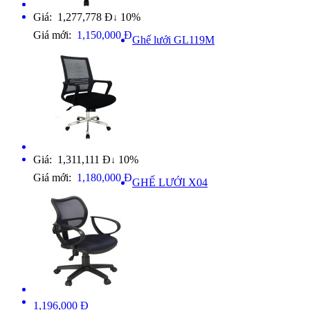
Giá: 1,277,778 Đ
10%
↓
Giá mới:
1,150,000 Đ
Ghế lưới GL119M
Giá: 1,311,111 Đ
10%
↓
Giá mới:
1,180,000 Đ
GHẾ LƯỚI X04
1,196,000 Đ