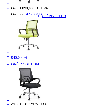
Giá: 1,090,000 Đ
15%
↓
Giá mới:
926,500 Đ
Ghế NV TT119
940,000 Đ
Ghế lưới GL113M
Giá: 1,141,176 Đ
15%
↓