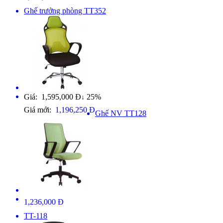
Ghế trưởng phòng TT352
Giá: 1,595,000 Đ
25%
↓
Giá mới:
1,196,250 Đ
Ghế NV TT128
1,236,000 Đ
TT-118