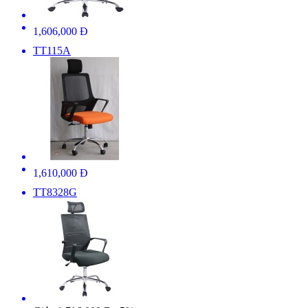
1,606,000 Đ
TT115A
1,610,000 Đ
TT8328G