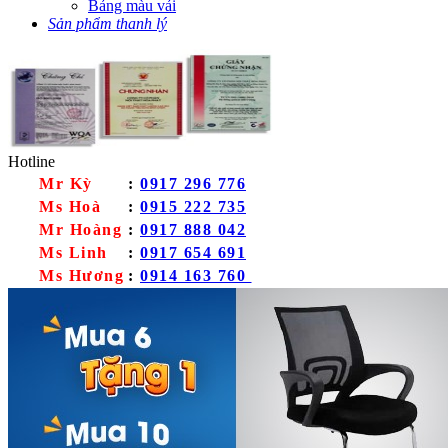
Bảng màu vải
Sản phẩm thanh lý
Hotline
Mr Kỳ
:
0917 296 776
Ms Hoà
:
0915 222 735
Mr Hoàng
:
0917 888 042
Ms Linh
:
0917 654 691
Ms Hương
:
0914 163 760