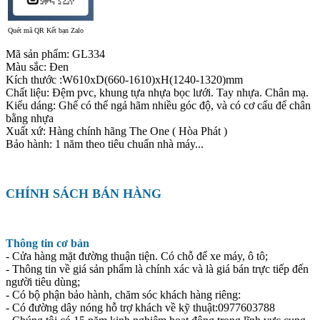
Quét mã QR Kết bạn Zalo
Mã sản phẩm: GL334
Màu sắc: Đen
Kích thước :W610xD(660-1610)xH(1240-1320)mm
Chất liệu: Đệm pvc, khung tựa nhựa bọc lưới. Tay nhựa. Chân mạ.
Kiểu dáng: Ghế có thể ngả hãm nhiều góc độ, và có cơ cấu để chân
bằng nhựa
Xuất xứ: Hàng chính hãng The One ( Hòa Phát )
Bảo hành: 1 năm theo tiêu chuẩn nhà máy...
CHÍNH SÁCH BÁN HÀNG
Thông tin cơ bản
- Cửa hàng mặt đường thuận tiện. Có chỗ để xe máy, ô tô;
- Thông tin về giá sản phẩm là chính xác và là giá bán trực tiếp đến
người tiêu dùng;
- Có bộ phận bảo hành, chăm sóc khách hàng riêng:
- Có đường dây nóng hỗ trợ khách về kỹ thuật:0977603788