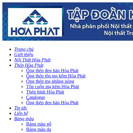
Trang chủ
Giới thiệu
Nội Thất Hòa Phát
Thép Hòa Phát
Ống thép đen hàn Hòa Phát
Ống thép tôn mạ kẽm Hòa Phát
Ống thép mạ nhũng nóng
Tôn cuộn mạ kẽm Hòa Phát
Thép hình Hòa Phát
Catalogue
Ống thép đen hàn Hòa Phát
Tin tức
Liên hệ
Bảng màu
Bảng màu gỗ
Bảng màu da