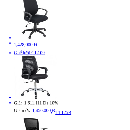
1,428,000 Đ
Ghế lưới GL109
Giá: 1,611,111 Đ
10%
↓
Giá mới:
1,450,000 Đ
TT125B