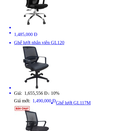
1,485,000 Đ
Ghế lưới nhân viên GL120
Giá: 1,655,556 Đ
10%
↓
Giá mới:
1,490,000 Đ
Ghế lưới GL117M