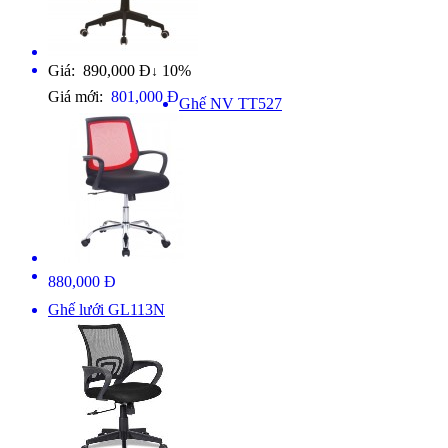
Giá: 890,000 Đ
10%
↓
Giá mới:
801,000 Đ
Ghế NV TT527
880,000 Đ
Ghế lưới GL113N