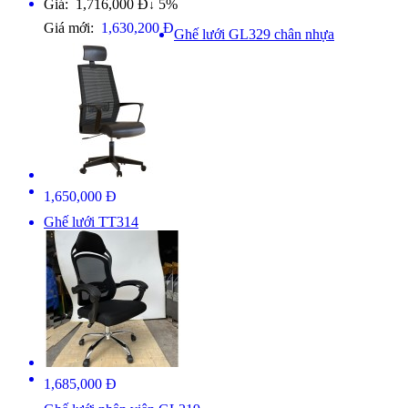
Giá: 1,716,000 Đ
5%
↓
Giá mới:
1,630,200 Đ
Ghế lưới GL329 chân nhựa
1,650,000 Đ
Ghế lưới TT314
1,685,000 Đ