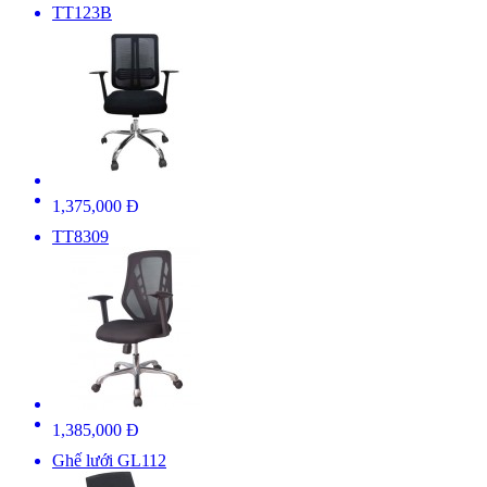
TT123B
1,375,000 Đ
TT8309
1,385,000 Đ
Ghế lưới GL112