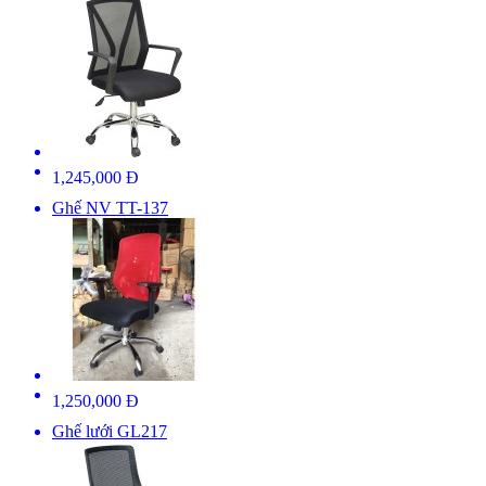
1,245,000 Đ
Ghế NV TT-137
1,250,000 Đ
Ghế lưới GL217