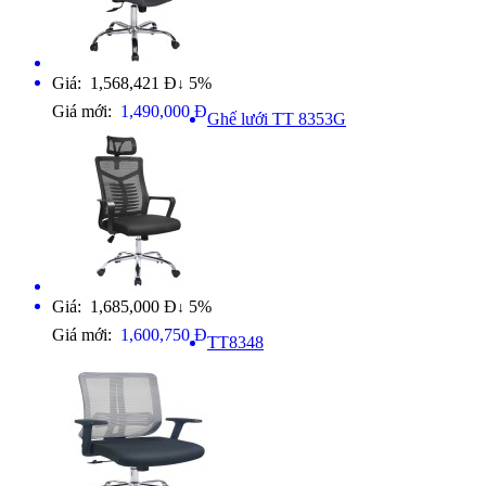
Giá: 1,568,421 Đ
5%
↓
Giá mới:
1,490,000 Đ
Ghế lưới TT 8353G
Giá: 1,685,000 Đ
5%
↓
Giá mới:
1,600,750 Đ
TT8348