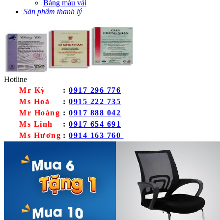
Bảng màu vải
Sản phẩm thanh lý
Hotline
Mr Kỳ
:
0917 296 776
Ms Hoà
:
0915 222 735
Mr Hoàng
:
0917 888 042
Ms Linh
:
0917 654 691
Ms Hương
:
0914 163 760