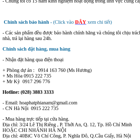
- Chúng tôi có 15 năm kinh nghiệm hoạt động trong lĩnh vực cung cấ
Chính sách bảo hành -
(Click vào
ĐÂY
xem chi tiết)
- Các sản phẩm đều được bảo hành chính hãng và chúng tôi chịu trác
nhà, trả lại hàng sau 24h.
Chính sách đặt hàng, mua hàng
- Nhận đặt hàng qua điện thoại
+ Phòng dự án : 0914 163 760 (Ms Hương)
+ Ms Hòa 0915 222 735
+ Mr Kỳ 0917 296 776
Hotline: (028) 3883 3333
- Email: hoaphatphianam@gmail.com
- CN Hà Nội 0915 222 735
- Mua hàng trực tiếp tại cửa hàng.
Địa chỉ: 3/24 Lê Thị Riêng , P. Thới An, Q. 12, Tp. Hồ Chí Minh
HOẶC CHI NHÁNH HÀ NỘI
Địa chỉ: 40BiC Võ Chí Công, P. Nghĩa Đô, Q.Cầu Giấy, Hà Nội