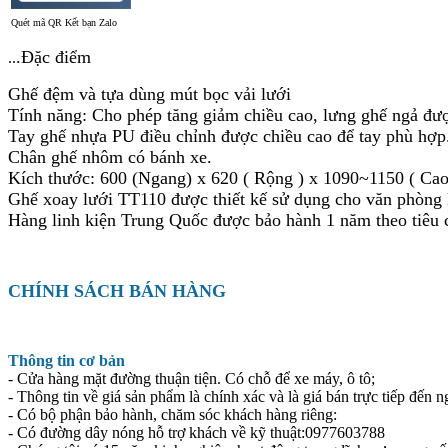
Quét mã QR Kết bạn Zalo
.Đặc điểm
..
Ghế đệm và tựa dùng mút bọc vải lưới
Tính năng: Cho phép tăng giảm chiều cao, lưng ghế ngả đượ
Tay ghế nhựa PU điều chỉnh được chiều cao để tay phù hợp
Chân ghế nhôm có bánh xe.
Kích thước: 600 (Ngang) x 620 ( Rộng ) x 1090~1150 ( Cao
Ghế xoay lưới TT110 được thiết kế sử dụng cho văn phòng 
Hàng linh kiện Trung Quốc được bảo hành 1 năm theo tiêu 
CHÍNH SÁCH BÁN HÀNG
Thông tin cơ bản
- Cửa hàng mặt đường thuận tiện. Có chỗ để xe máy, ô tô;
- Thông tin về giá sản phẩm là chính xác và là giá bán trực tiếp đến n
- Có bộ phận bảo hành, chăm sóc khách hàng riêng:
- Có đường dây nóng hỗ trợ khách về kỹ thuật:0977603788