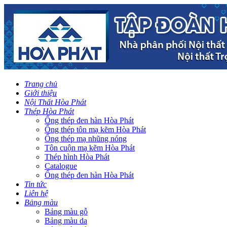
Trang chủ
Giới thiệu
Nội Thất Hòa Phát
Thép Hòa Phát
Ống thép đen hàn Hòa Phát
Ống thép tôn mạ kẽm Hòa Phát
Ống thép mạ nhũng nóng
Tôn cuộn mạ kẽm Hòa Phát
Thép hình Hòa Phát
Catalogue
Ống thép đen hàn Hòa Phát
Tin tức
Liên hệ
Bảng màu
Bảng màu gỗ
Bảng màu da