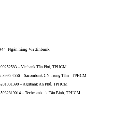
944
Ngân hàng Viettinbank
00000252583 – Vietbank Tân Phú, TPHCM
0602 3995 4556 – Sacombank CN Trung Tâm - TPHCM
606201031398 – Agribank An Phú, TPHCM
9035932819014 – Techcombank Tân Bình, TPHCM