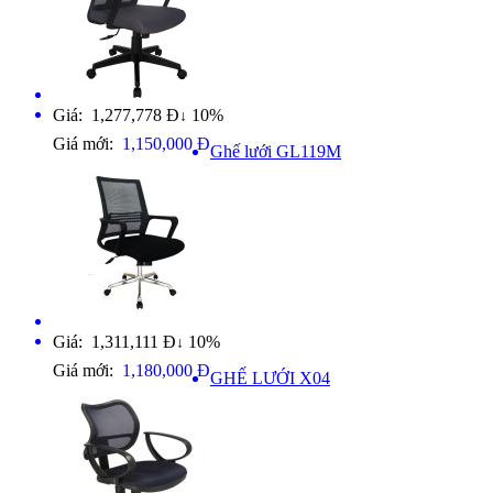
Giá: 1,277,778 Đ
10%
↓
Giá mới:
1,150,000 Đ
Ghế lưới GL119M
Giá: 1,311,111 Đ
10%
↓
Giá mới:
1,180,000 Đ
GHẾ LƯỚI X04