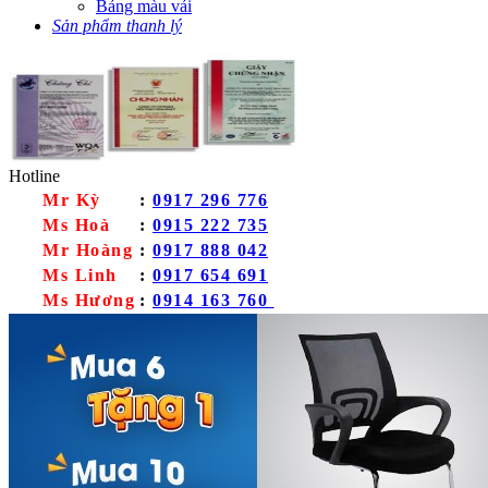
Bảng màu vải
Sản phẩm thanh lý
Hotline
Mr Kỳ
:
0917 296 776
Ms Hoà
:
0915 222 735
Mr Hoàng
:
0917 888 042
Ms Linh
:
0917 654 691
Ms Hương
:
0914 163 760