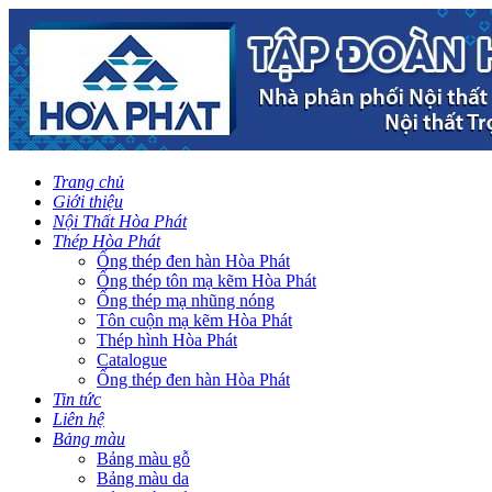
Trang chủ
Giới thiệu
Nội Thất Hòa Phát
Thép Hòa Phát
Ống thép đen hàn Hòa Phát
Ống thép tôn mạ kẽm Hòa Phát
Ống thép mạ nhũng nóng
Tôn cuộn mạ kẽm Hòa Phát
Thép hình Hòa Phát
Catalogue
Ống thép đen hàn Hòa Phát
Tin tức
Liên hệ
Bảng màu
Bảng màu gỗ
Bảng màu da