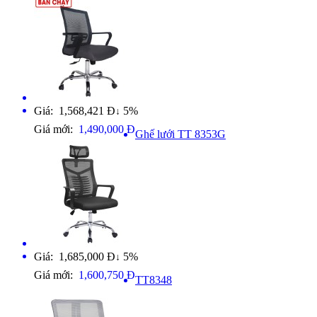
Giá: 1,568,421 Đ
5%
↓
Giá mới:
1,490,000 Đ
Ghế lưới TT 8353G
Giá: 1,685,000 Đ
5%
↓
Giá mới:
1,600,750 Đ
TT8348