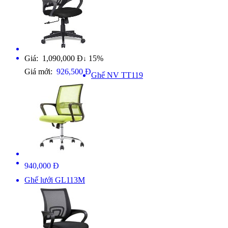
Giá: 1,090,000 Đ
15%
↓
Giá mới:
926,500 Đ
Ghế NV TT119
940,000 Đ
Ghế lưới GL113M