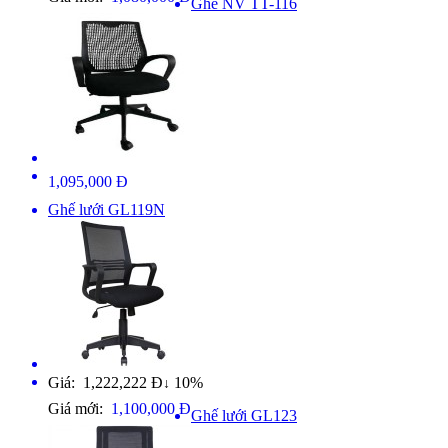
Ghế NV TT-116
1,095,000 Đ
Ghế lưới GL119N
Giá: 1,222,222 Đ
10%
↓
Giá mới:
1,100,000 Đ
Ghế lưới GL123