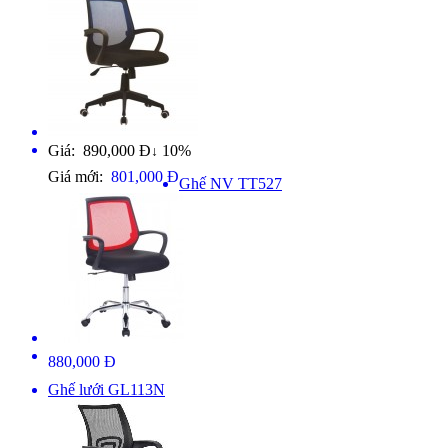
Giá: 890,000 Đ
10%
↓
Giá mới:
801,000 Đ
Ghế NV TT527
880,000 Đ
Ghế lưới GL113N