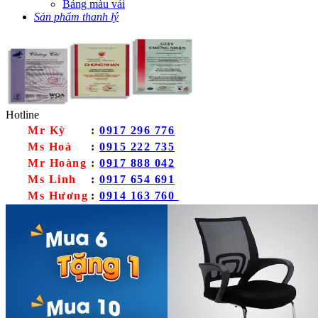
Bảng màu vải
Sản phẩm thanh lý
Hotline
Mr Kỳ
:
0917 296 776
Ms Hoà
:
0915 222 735
Mr Hoàng
:
0917 888 042
Ms Linh
:
0917 654 691
Ms Hương
:
0914 163 760