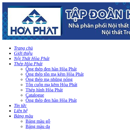
Trang chủ
Giới thiệu
Nội Thất Hòa Phát
Thép Hòa Phát
Ống thép đen hàn Hòa Phát
Ống thép tôn mạ kẽm Hòa Phát
Ống thép mạ nhũng nóng
Tôn cuộn mạ kẽm Hòa Phát
Thép hình Hòa Phát
Catalogue
Ống thép đen hàn Hòa Phát
Tin tức
Liên hệ
Bảng màu
Bảng màu gỗ
Bảng màu da