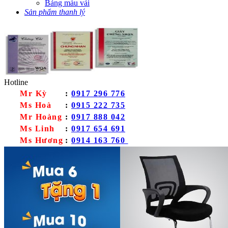
Bảng màu vải
Sản phẩm thanh lý
Hotline
Mr Kỳ
:
0917 296 776
Ms Hoà
:
0915 222 735
Mr Hoàng
:
0917 888 042
Ms Linh
:
0917 654 691
Ms Hương
:
0914 163 760