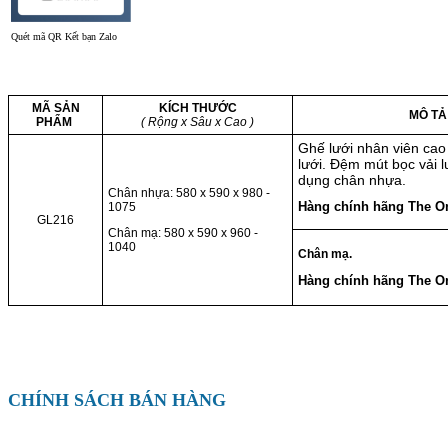
Quét mã QR Kết bạn Zalo
MÃ SẢN
KÍCH THƯỚC
MÔ TẢ
PHẨM
( Rộng x Sâu x Cao )
Ghế lưới nhân viên cao
lưới. Đệm mút bọc vải 
dụng chân nhựa.
Chân nhựa: 580 x 590 x 980 -
Hàng chính hãng The On
1075
GL216
Chân mạ: 580 x 590 x 960 -
1040
Chân mạ.
Hàng chính hãng The On
CHÍNH SÁCH BÁN HÀNG