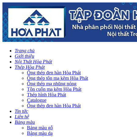
Trang chủ
Giới thiệu
Nội Thất Hòa Phát
Thép Hòa Phát
Ống thép đen hàn Hòa Phát
Ống thép tôn mạ kẽm Hòa Phát
Ống thép mạ nhũng nóng
Tôn cuộn mạ kẽm Hòa Phát
Thép hình Hòa Phát
Catalogue
Ống thép đen hàn Hòa Phát
Tin tức
Liên hệ
Bảng màu
Bảng màu gỗ
Bảng màu da