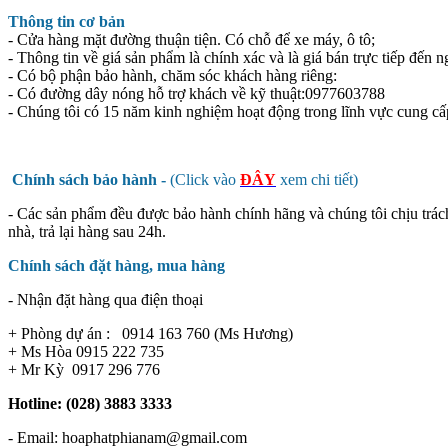
Thông tin cơ bản
- Cửa hàng mặt đường thuận tiện. Có chỗ để xe máy, ô tô;
- Thông tin về giá sản phẩm là chính xác và là giá bán trực tiếp đến n
- Có bộ phận bảo hành, chăm sóc khách hàng riêng:
- Có đường dây nóng hỗ trợ khách về kỹ thuật:0977603788
- Chúng tôi có 15 năm kinh nghiệm hoạt động trong lĩnh vực cung cấ
Chính sách bảo hành -
(Click vào
ĐÂY
xem chi tiết)
- Các sản phẩm đều được bảo hành chính hãng và chúng tôi chịu trác
nhà, trả lại hàng sau 24h.
Chính sách đặt hàng, mua hàng
- Nhận đặt hàng qua điện thoại
+ Phòng dự án : 0914 163 760 (Ms Hương)
+ Ms Hòa 0915 222 735
+ Mr Kỳ 0917 296 776
Hotline: (028) 3883 3333
- Email: hoaphatphianam@gmail.com