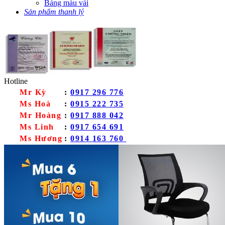
Bảng màu vải
Sản phẩm thanh lý
Hotline
Mr Kỳ
:
0917 296 776
Ms Hoà
:
0915 222 735
Mr Hoàng
:
0917 888 042
Ms Linh
:
0917 654 691
Ms Hương
:
0914 163 760