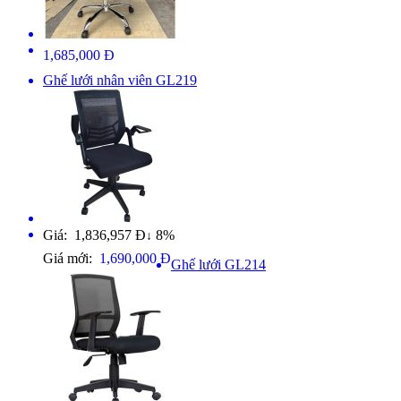
1,685,000 Đ
Ghế lưới nhân viên GL219
Giá: 1,836,957 Đ
8%
↓
Giá mới:
1,690,000 Đ
Ghế lưới GL214