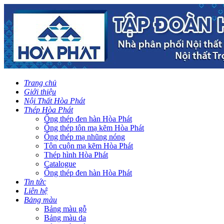
Trang chủ
Giới thiệu
Nội Thất Hòa Phát
Thép Hòa Phát
Ống thép đen hàn Hòa Phát
Ống thép tôn mạ kẽm Hòa Phát
Ống thép mạ nhũng nóng
Tôn cuộn mạ kẽm Hòa Phát
Thép hình Hòa Phát
Catalogue
Ống thép đen hàn Hòa Phát
Tin tức
Liên hệ
Bảng màu
Bảng màu gỗ
Bảng màu da