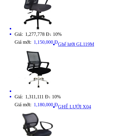
Giá: 1,277,778 Đ
10%
↓
Giá mới:
1,150,000 Đ
Ghế lưới GL119M
Giá: 1,311,111 Đ
10%
↓
Giá mới:
1,180,000 Đ
GHẾ LƯỚI X04