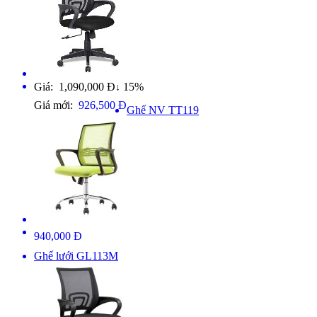
Giá: 1,090,000 Đ
15%
↓
Giá mới:
926,500 Đ
Ghế NV TT119
940,000 Đ
Ghế lưới GL113M