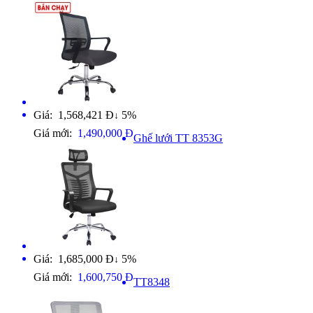
Giá: 1,568,421 Đ
5%
↓
Giá mới:
1,490,000 Đ
Ghế lưới TT 8353G
Giá: 1,685,000 Đ
5%
↓
Giá mới:
1,600,750 Đ
TT8348