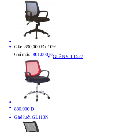
Giá: 890,000 Đ
10%
↓
Giá mới:
801,000 Đ
Ghế NV TT527
880,000 Đ
Ghế lưới GL113N