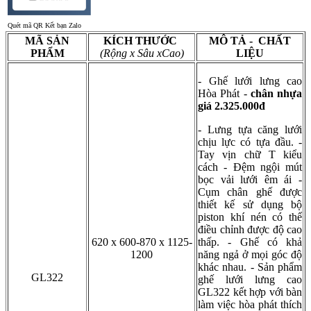
Quét mã QR Kết bạn Zalo
MÃ SẢN
KÍCH THƯỚC
MÔ TẢ - CHẤT
PHẨM
(Rộng x Sâu xCao)
LIỆU
- Ghế lưới lưng cao
Hòa Phát -
chân nhựa
giá 2.325.000đ
- Lưng tựa căng lưới
chịu lực có tựa đầu. -
Tay vịn chữ T kiểu
cách - Đệm ngội mút
bọc vải lưới êm ái -
Cụm chân ghế được
thiết kế sử dụng bộ
piston khí nén có thể
điều chỉnh được độ cao
620 x 600-870 x 1125-
thấp. - Ghế có khả
1200
năng ngả ở mọi góc độ
khác nhau. - Sản phẩm
GL322
ghế lưới lưng cao
GL322 kết hợp với bàn
làm việc hòa phát thích