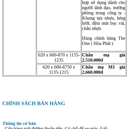
hợp sử dụng dành cho
người lãnh đạo, trưởng
phòng trong công ty -
Khung tựa nhựa, lưng
lưới, đệm mút bọc vải,
chân nhựa
Hàng chính hãng The
One ( Hòa Phát )
620 x 600-870 x 1155-
Chân mạ
giá
1235
2.510.000đ
620 x 600-8750 x
Chân mạ M1
giá
1135-1215
2.660.000đ
CHÍNH SÁCH BÁN HÀNG
Thông tin cơ bản
- Cửa hàng mặt đường thuận tiện. Có chỗ để xe máy, ô tô;