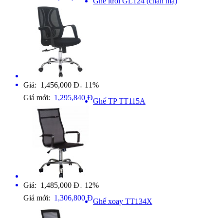
Ghế lưới GL124 (chân mạ)
Giá: 1,456,000 Đ
11%
↓
Giá mới:
1,295,840 Đ
Ghế TP TT115A
Giá: 1,485,000 Đ
12%
↓
Giá mới:
1,306,800 Đ
Ghế xoay TT134X