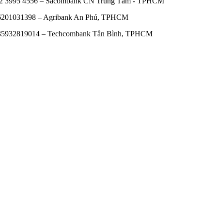
0602 3995 4556 – Sacombank CN Trung Tâm - TPHCM
606201031398 – Agribank An Phú, TPHCM
9035932819014 – Techcombank Tân Bình, TPHCM