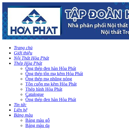
Trang chủ
Giới thiệu
Nội Thất Hòa Phát
Thép Hòa Phát
Ống thép đen hàn Hòa Phát
Ống thép tôn mạ kẽm Hòa Phát
Ống thép mạ nhũng nóng
Tôn cuộn mạ kẽm Hòa Phát
Thép hình Hòa Phát
Catalogue
Ống thép đen hàn Hòa Phát
Tin tức
Liên hệ
Bảng màu
Bảng màu gỗ
Bảng màu da