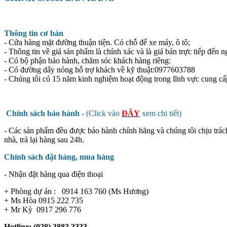
Thông tin cơ bản
- Cửa hàng mặt đường thuận tiện. Có chỗ để xe máy, ô tô;
- Thông tin về giá sản phẩm là chính xác và là giá bán trực tiếp đến n
- Có bộ phận bảo hành, chăm sóc khách hàng riêng:
- Có đường dây nóng hỗ trợ khách về kỹ thuật:0977603788
- Chúng tôi có 15 năm kinh nghiệm hoạt động trong lĩnh vực cung cấ
Chính sách bảo hành -
(Click vào
ĐÂY
xem chi tiết)
- Các sản phẩm đều được bảo hành chính hãng và chúng tôi chịu trác
nhà, trả lại hàng sau 24h.
Chính sách đặt hàng, mua hàng
- Nhận đặt hàng qua điện thoại
+ Phòng dự án : 0914 163 760 (Ms Hương)
+ Ms Hòa 0915 222 735
+ Mr Kỳ 0917 296 776
Hotline: (028) 3883 3333