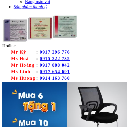
Bảng màu vải
Sản phẩm thanh lý
Hotline
Mr Kỳ
:
0917 296 776
Ms Hoà
:
0915 222 735
Mr Hoàng
:
0917 888 042
Ms Linh
:
0917 654 691
Ms Hương
:
0914 163 760