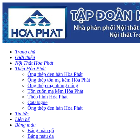
Trang chủ
Giới thiệu
Nội Thất Hòa Phát
Thép Hòa Phát
Ống thép đen hàn Hòa Phát
Ống thép tôn mạ kẽm Hòa Phát
Ống thép mạ nhũng nóng
Tôn cuộn mạ kẽm Hòa Phát
Thép hình Hòa Phát
Catalogue
Ống thép đen hàn Hòa Phát
Tin tức
Liên hệ
Bảng màu
Bảng màu gỗ
Bảng màu da