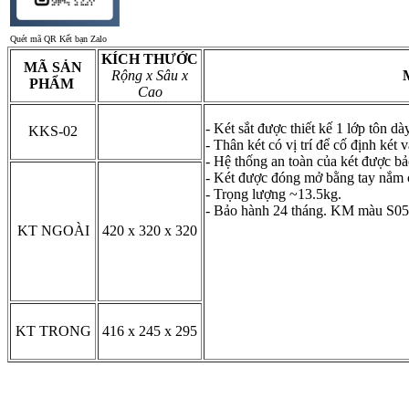
Quét mã QR Kết bạn Zalo
KÍCH THƯỚC
MÃ SẢN
Rộng x Sâu x
PHẨM
Cao
- Két sắt được thiết kế 1 lớp tôn dà
KKS-02
- Thân két có vị trí để cố định két 
- Hệ thống an toàn của két được bả
- Két được đóng mở bằng tay nắm c
- Trọng lượng ~13.5kg.
- Bảo hành 24 tháng. KM màu S0
KT NGOÀI
420 x 320 x 320
KT TRONG
416 x 245 x 295