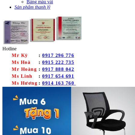
Bảng màu vải
Sản phẩm thanh lý
Hotline
Mr Kỳ
:
0917 296 776
Ms Hoà
:
0915 222 735
Mr Hoàng
:
0917 888 042
Ms Linh
:
0917 654 691
Ms Hương
:
0914 163 760