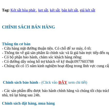
Tag:
Két sắt hòa phát
,
ket sắt
,
két sắt
,
bán két sắt
,
giá két sắt
CHÍNH SÁCH BÁN HÀNG
Thông tin cơ bản
- Cửa hàng mặt đường thuận tiện. Có chỗ để xe máy, ô tô;
- Thông tin về giá sản phẩm là chính xác và là giá bán trực tiếp đến n
- Có bộ phận bảo hành, chăm sóc khách hàng riêng:
- Có đường dây nóng hỗ trợ khách về kỹ thuật:0977603788
- Chúng tôi có 15 năm kinh nghiệm hoạt động trong lĩnh vực cung cấ
Chính sách bảo hành -
(Click vào
ĐÂY
xem chi tiết)
- Các sản phẩm đều được bảo hành chính hãng và chúng tôi chịu trác
nhà, trả lại hàng sau 24h.
Chính sách đặt hàng, mua hàng