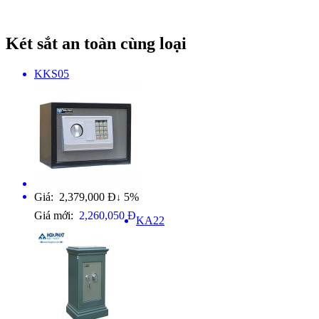
Két sắt an toàn cùng loại
KKS05
Giá: 2,379,000 Đ
5%
↓
Giá mới:
2,260,050 Đ
KA22