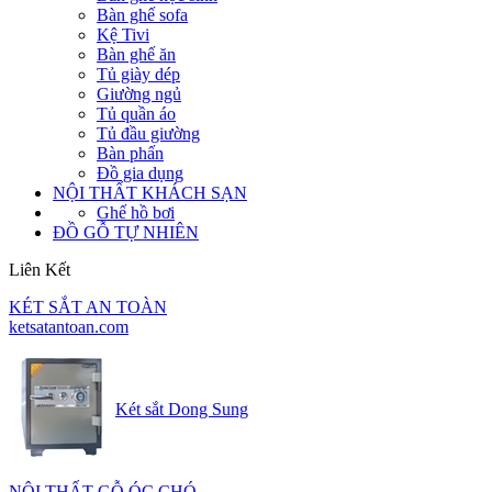
Bàn ghế sofa
Kệ Tivi
Bàn ghế ăn
Tủ giày dép
Giường ngủ
Tủ quần áo
Tủ đầu giường
Bàn phấn
Đồ gia dụng
NỘI THẤT KHÁCH SẠN
Ghế hồ bơi
ĐỒ GỖ TỰ NHIÊN
Liên Kết
KÉT SẮT AN TOÀN
ketsatantoan.com
Két sắt Dong Sung
NỘI THẤT GỖ ÓC CHÓ