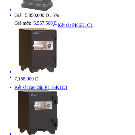
Giá: 5,850,000 Đ
5%
↓
Giá mới:
5,557,500 Đ
Két sắt PI86K1C1
7,168,000 Đ
Két sắt cao cấp PI116K1C1