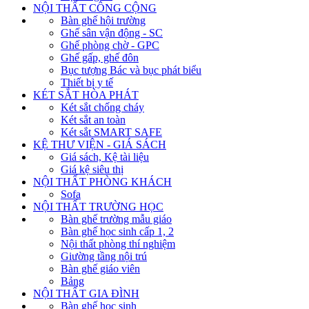
NỘI THẤT CÔNG CỘNG
Bàn ghế hội trường
Ghế sân vận động - SC
Ghế phòng chờ - GPC
Ghế gấp, ghế đôn
Bục tượng Bác và bục phát biểu
Thiết bị y tế
KÉT SẮT HÒA PHÁT
Két sắt chống cháy
Két sắt an toàn
Két sắt SMART SAFE
KỆ THƯ VIỆN - GIÁ SÁCH
Giá sách, Kệ tài liệu
Giá kệ siêu thị
NỘI THẤT PHÒNG KHÁCH
Sofa
NỘI THẤT TRƯỜNG HỌC
Bàn ghế trường mẫu giáo
Bàn ghế học sinh cấp 1, 2
Nội thất phòng thí nghiệm
Giường tầng nội trú
Bàn ghế giáo viên
Bảng
NỘI THẤT GIA ĐÌNH
Bàn ghế học sinh