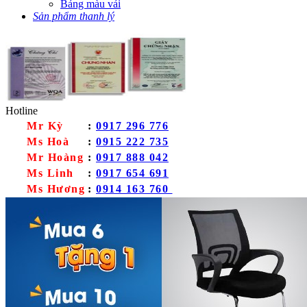
Bảng màu vải
Sản phẩm thanh lý
Hotline
Mr Kỳ
:
0917 296 776
Ms Hoà
:
0915 222 735
Mr Hoàng
:
0917 888 042
Ms Linh
:
0917 654 691
Ms Hương
:
0914 163 760