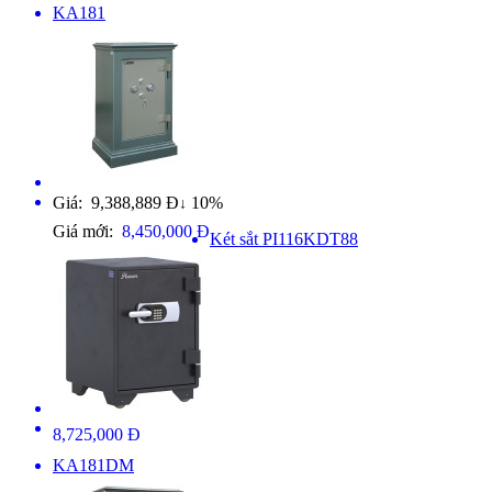
KA181
Giá: 9,388,889 Đ
10%
↓
Giá mới:
8,450,000 Đ
Két sắt PI116KDT88
8,725,000 Đ
KA181DM