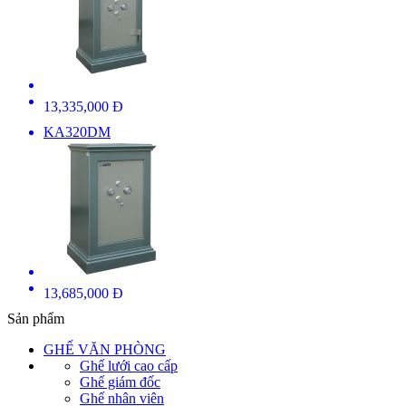
13,335,000 Đ
KA320DM
13,685,000 Đ
Sản phẩm
GHẾ VĂN PHÒNG
Ghế lưới cao cấp
Ghế giám đốc
Ghế nhân viên