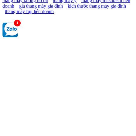
thang máy không hố pit
thang máy ý
thang máy mitsubishi liên
doanh
giá thang máy gia đình
kích thước thang máy gia đình
thang máy fuji liên doanh