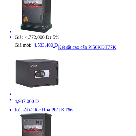
Giá: 4,772,000 Đ
5%
↓
Giá mới:
4,533,400 Đ
Két sắt cao cấp PI56KDT77K
4,937,000 Đ
Két sắt tài lộc Hòa Phát KT66