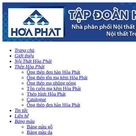
Trang chủ
Giới thiệu
Nội Thất Hòa Phát
Thép Hòa Phát
Ống thép đen hàn Hòa Phát
Ống thép tôn mạ kẽm Hòa Phát
Ống thép mạ nhũng nóng
Tôn cuộn mạ kẽm Hòa Phát
Thép hình Hòa Phát
Catalogue
Ống thép đen hàn Hòa Phát
Tin tức
Liên hệ
Bảng màu
Bảng màu gỗ
Bảng màu da