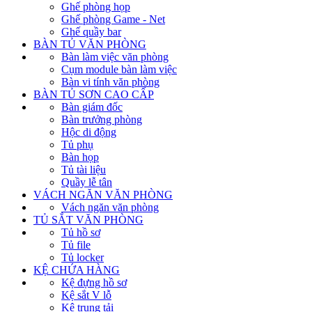
Ghế phòng họp
Ghế phòng Game - Net
Ghế quầy bar
BÀN TỦ VĂN PHÒNG
Bàn làm việc văn phòng
Cụm module bàn làm việc
Bàn vi tính văn phòng
BÀN TỦ SƠN CAO CẤP
Bàn giám đốc
Bàn trưởng phòng
Hộc di động
Tủ phụ
Bàn họp
Tủ tài liệu
Quầy lễ tân
VÁCH NGĂN VĂN PHÒNG
Vách ngăn văn phòng
TỦ SẮT VĂN PHÒNG
Tủ hồ sơ
Tủ file
Tủ locker
KỆ CHỨA HÀNG
Kệ đựng hồ sơ
Kệ sắt V lỗ
Kệ trung tải