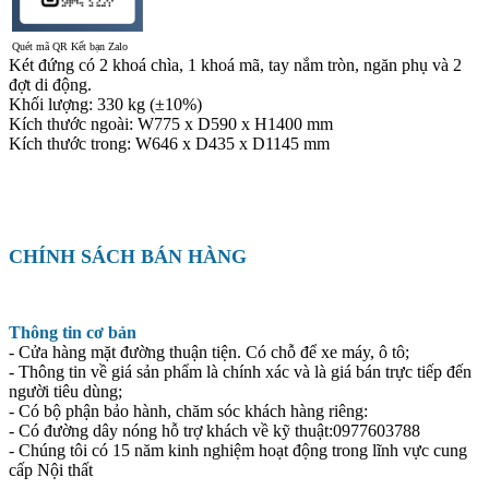
Quét mã QR Kết bạn Zalo
Két đứng có 2 khoá chìa, 1 khoá mã, tay nắm tròn, ngăn phụ và 2
đợt di động.
Khối lượng: 330 kg (±10%)
Kích thước ngoài: W775 x D590 x H1400 mm
Kích thước trong: W646 x D435 x D1145 mm
CHÍNH SÁCH BÁN HÀNG
Thông tin cơ bản
- Cửa hàng mặt đường thuận tiện. Có chỗ để xe máy, ô tô;
- Thông tin về giá sản phẩm là chính xác và là giá bán trực tiếp đến
người tiêu dùng;
- Có bộ phận bảo hành, chăm sóc khách hàng riêng:
- Có đường dây nóng hỗ trợ khách về kỹ thuật:0977603788
- Chúng tôi có 15 năm kinh nghiệm hoạt động trong lĩnh vực cung
cấp Nội thất