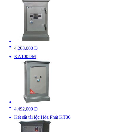
4,268,000 Đ
KA100DM
4,492,000 Đ
Két sắt tài lộc Hòa Phát KT36