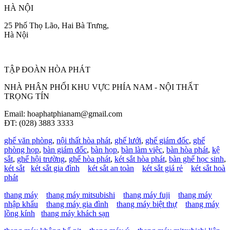
HÀ NỘI
25 Phố Thọ Lão, Hai Bà Trưng,
Hà Nội
TẬP ĐOÀN HÒA PHÁT
NHÀ PHÂN PHỐI KHU VỰC PHÍA NAM - NỘI THẤT
TRỌNG TÍN
Email: hoaphatphianam@gmail.com
ĐT: (028) 3883 3333
ghế văn phòng
,
nội thất hòa phát
,
ghế lưới
,
ghế giám đốc
,
ghế
phòng họp
,
bàn giám đốc
,
bàn họp
,
bàn làm việc
,
bàn hòa phát
,
kệ
sắt
,
ghế hội trường
,
ghế hòa phát
,
két sắt hòa phát
,
bàn ghế học sinh
,
két sắt
két sắt gia đình
két sắt an toàn
két sắt giá rẻ
két sắt hoà
phát
thang máy
thang máy mitsubishi
thang máy fuji
thang máy
nhập khẩu
thang máy gia đình
thang máy biệt thự
thang máy
lồng kính
thang máy khách sạn