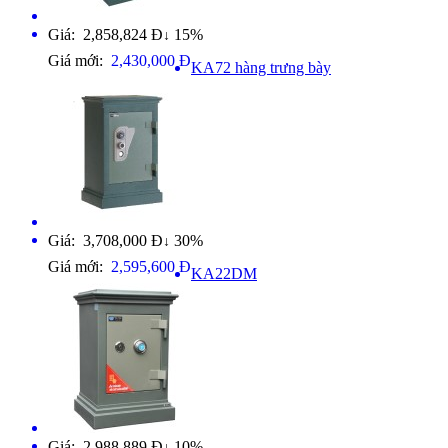
Giá: 2,858,824 Đ
15%
↓
Giá mới:
2,430,000 Đ
KA72 hàng trưng bày
Giá: 3,708,000 Đ
30%
↓
Giá mới:
2,595,600 Đ
KA22DM
Giá: 2,988,889 Đ
10%
↓