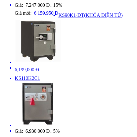
Giá: 7,247,000 Đ
15%
↓
Giá mới:
6,159,950 Đ
KS90K1-DT(KHÓA ĐIỆN TỬ)
6,199,000 Đ
KS110K2C1
Giá: 6,930,000 Đ
5%
↓