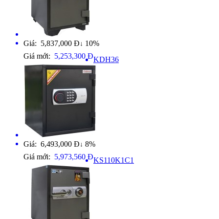
Giá: 5,837,000 Đ
10%
↓
Giá mới:
5,253,300 Đ
KDH36
Giá: 6,493,000 Đ
8%
↓
Giá mới:
5,973,560 Đ
KS110K1C1