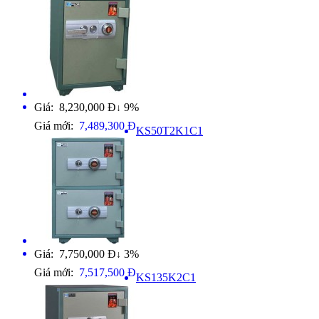
Giá: 8,230,000 Đ
9%
↓
Giá mới:
7,489,300 Đ
KS50T2K1C1
Giá: 7,750,000 Đ
3%
↓
Giá mới:
7,517,500 Đ
KS135K2C1