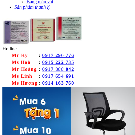
Bảng màu vải
Sản phẩm thanh lý
Hotline
Mr Kỳ
:
0917 296 776
Ms Hoà
:
0915 222 735
Mr Hoàng
:
0917 888 042
Ms Linh
:
0917 654 691
Ms Hương
:
0914 163 760