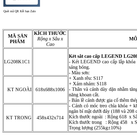
Quét mã QR Kết bạn Zalo
KÍCH THƯỚC
MÃ SẢN
Rộng x Sâu x
MÔ
PHẨM
Cao
Két sắt cao cấp LEGEND
LG20
LG208K1C1
- Két LEGEND cao cấp lắp khóa m
sáng bóng.
- Màu sơn:
+ Xanh rêu: S117
+ Xám nhám: S118
- Thân và cánh dày dặn nhằm tăn
KT NGOÀI
618x688x1006
năng khoan cắt.
- Bản lề cánh được gia cố thêm th
- Cánh có móc treo chìa khóa + kh
ngăn bí mật dưới đáy (188 và 208 c
Kích thước ngoài :
Rộng 618 x Sâ
KT TRONG
458x432x714
Kích thước trong :
Rộng 458 x S
Trọng lượng (255kg±10%)