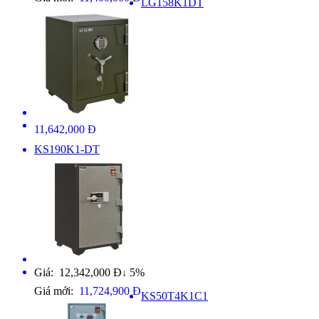
LG158K1DT
11,642,000 Đ
KS190K1-DT
Giá: 12,342,000 Đ
5%
↓
Giá mới:
11,724,900 Đ
KS50T4K1C1