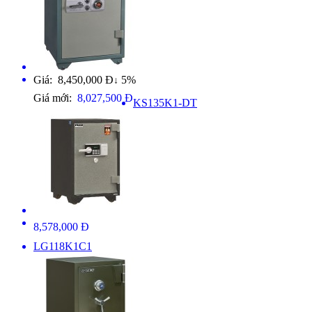
Giá: 8,450,000 Đ
5%
↓
Giá mới:
8,027,500 Đ
KS135K1-DT
8,578,000 Đ
LG118K1C1