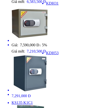
Giá mới:
6,583,500 Đ
KDH31
Giá: 7,590,000 Đ
5%
↓
Giá mới:
7,210,500 Đ
KDH53
7,291,000 Đ
KS135 K1C1