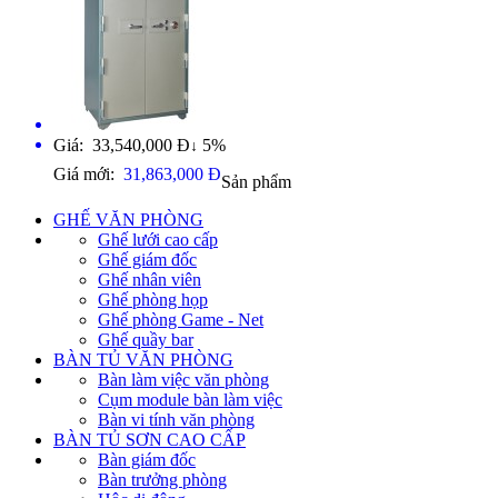
Giá: 33,540,000 Đ
5%
↓
Giá mới:
31,863,000 Đ
Sản phẩm
GHẾ VĂN PHÒNG
Ghế lưới cao cấp
Ghế giám đốc
Ghế nhân viên
Ghế phòng họp
Ghế phòng Game - Net
Ghế quầy bar
BÀN TỦ VĂN PHÒNG
Bàn làm việc văn phòng
Cụm module bàn làm việc
Bàn vi tính văn phòng
BÀN TỦ SƠN CAO CẤP
Bàn giám đốc
Bàn trưởng phòng