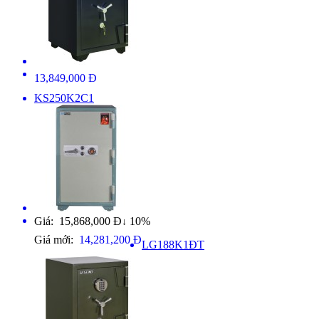
13,849,000 Đ
KS250K2C1
Giá: 15,868,000 Đ
10%
↓
Giá mới:
14,281,200 Đ
LG188K1ĐT