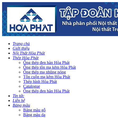
Trang chủ
Giới thiệu
Nội Thất Hòa Phát
Thép Hòa Phát
Ống thép đen hàn Hòa Phát
Ống thép tôn mạ kẽm Hòa Phát
Ống thép mạ nhũng nóng
Tôn cuộn mạ kẽm Hòa Phát
Thép hình Hòa Phát
Catalogue
Ống thép đen hàn Hòa Phát
Tin tức
Liên hệ
Bảng màu
Bảng màu gỗ
Bảng màu da