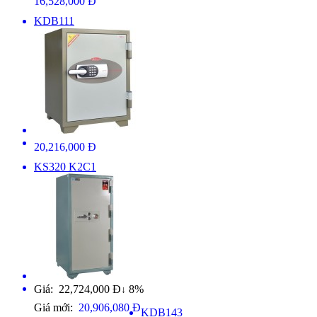
16,528,000 Đ
KDB111
20,216,000 Đ
KS320 K2C1
Giá: 22,724,000 Đ
8%
↓
Giá mới:
20,906,080 Đ
KDB143