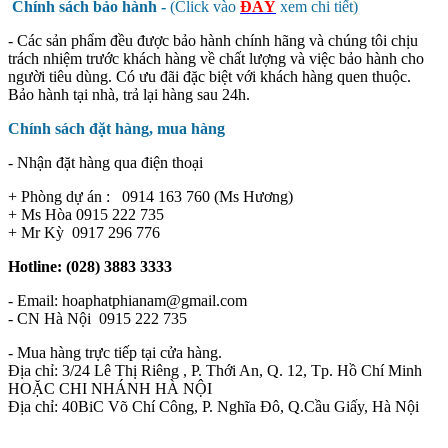
Chính sách bảo hành -
(Click vào
ĐÂY
xem chi tiết)
- Các sản phẩm đều được bảo hành chính hãng và chúng tôi chịu
trách nhiệm trước khách hàng về chất lượng và việc bảo hành cho
người tiêu dùng. Có ưu đãi đặc biệt với khách hàng quen thuộc.
Bảo hành tại nhà, trả lại hàng sau 24h.
Chính sách đặt hàng, mua hàng
- Nhận đặt hàng qua điện thoại
+ Phòng dự án : 0914 163 760 (Ms Hương)
+ Ms Hòa 0915 222 735
+ Mr Kỳ 0917 296 776
Hotline: (028) 3883 3333
- Email: hoaphatphianam@gmail.com
- CN Hà Nội 0915 222 735
- Mua hàng trực tiếp tại cửa hàng.
Địa chỉ: 3/24 Lê Thị Riêng , P. Thới An, Q. 12, Tp. Hồ Chí Minh
HOẶC CHI NHÁNH HÀ NỘI
Địa chỉ: 40BiC Võ Chí Công, P. Nghĩa Đô, Q.Cầu Giấy, Hà Nội