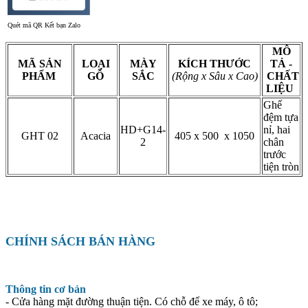
Quét mã QR Kết bạn Zalo
MÔ
MÃ SẢN
LOẠI
MÀY
KÍCH THƯỚC
TẢ -
PHẨM
GỖ
SẮC
(Rộng x Sâu x Cao)
CHẤT
LIỆU
Ghế
đệm tựa
HD+G14-
nỉ, hai
GHT 02
Acacia
405 x 500 x 1050
2
chân
trước
tiện tròn
CHÍNH SÁCH BÁN HÀNG
Thông tin cơ bản
- Cửa hàng mặt đường thuận tiện. Có chỗ để xe máy, ô tô;