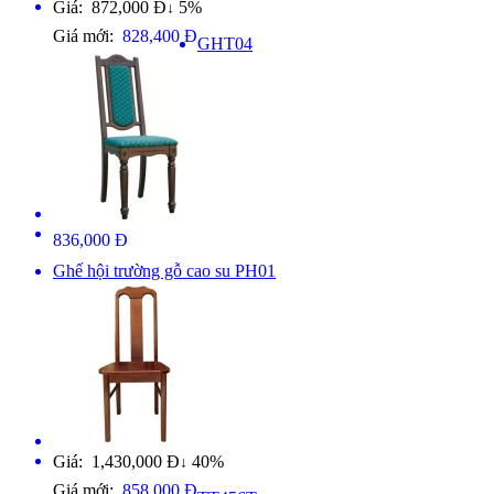
Giá: 872,000 Đ
5%
↓
Giá mới:
828,400 Đ
GHT04
836,000 Đ
Ghế hội trường gỗ cao su PH01
Giá: 1,430,000 Đ
40%
↓
Giá mới:
858,000 Đ