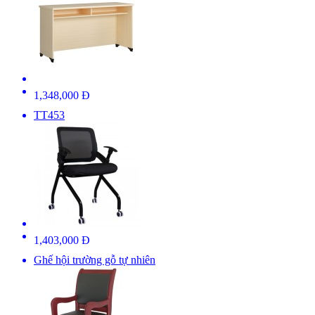
1,348,000 Đ
TT453
1,403,000 Đ
Ghế hội trường gỗ tự nhiên