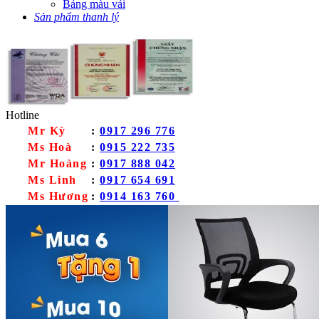
Bảng màu vải
Sản phẩm thanh lý
Hotline
Mr Kỳ
:
0917 296 776
Ms Hoà
:
0915 222 735
Mr Hoàng
:
0917 888 042
Ms Linh
:
0917 654 691
Ms Hương
:
0914 163 760