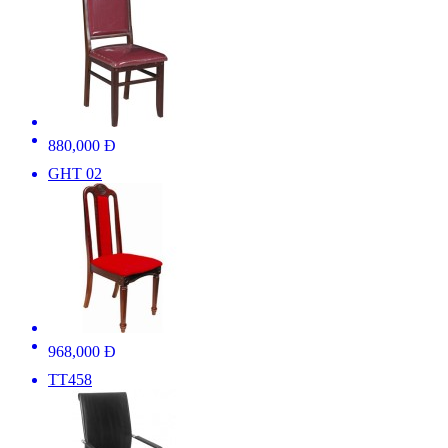
880,000 Đ
GHT 02
968,000 Đ
TT458