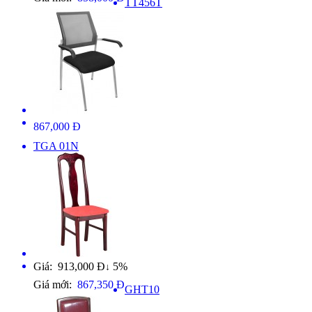
TT456T
867,000 Đ
TGA 01N
Giá: 913,000 Đ
5%
↓
Giá mới:
867,350 Đ
GHT10