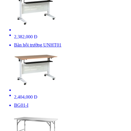
2,382,000 Đ
Bàn hội trường UNHT01
2,404,000 Đ
BG01-I