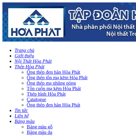
Trang chủ
Giới thiệu
Nội Thất Hòa Phát
Thép Hòa Phát
Ống thép đen hàn Hòa Phát
Ống thép tôn mạ kẽm Hòa Phát
Ống thép mạ nhũng nóng
Tôn cuộn mạ kẽm Hòa Phát
Thép hình Hòa Phát
Catalogue
Ống thép đen hàn Hòa Phát
Tin tức
Liên hệ
Bảng màu
Bảng màu gỗ
Bảng màu da