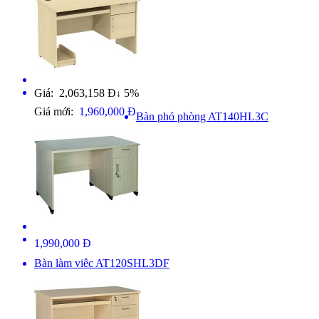
Giá: 2,063,158 Đ
5%
↓
Giá mới:
1,960,000 Đ
Bàn phó phòng AT140HL3C
1,990,000 Đ
Bàn làm viêc AT120SHL3DF