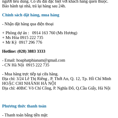
người tiêu dùng. Có ưu đãi đặc biệt với khách hàng quen thuộc.
Bảo hành tại nhà, trả lại hàng sau 24h.
Chính sách đặt hàng, mua hàng
- Nhận đặt hàng qua điện thoại
+ Phòng dự án : 0914 163 760 (Ms Hương)
+ Ms Hòa 0915 222 735
+ Mr Kỳ 0917 296 776
Hotline: (028) 3883 3333
- Email: hoaphatphianam@gmail.com
- CN Hà Nội 0915 222 735
- Mua hàng trực tiếp tại cửa hàng.
Địa chỉ: 3/24 Lê Thị Riêng , P. Thới An, Q. 12, Tp. Hồ Chí Minh
HOẶC CHI NHÁNH HÀ NỘI
Địa chỉ: 40BiC Võ Chí Công, P. Nghĩa Đô, Q.Cầu Giấy, Hà Nội
Phương thức thanh toán
- Thanh toán bằng tiền mặt: