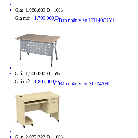
Giá: 1,988,889 Đ
10%
↓
Giá mới:
1,790,000 Đ
Bàn nhân viên HR140C1Y1
Giá: 1,900,000 Đ
5%
↓
Giá mới:
1,805,000 Đ
Bàn nhân viên AT204SHL
Giá: 2,022,222 Đ
10%
↓