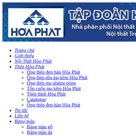
Trang chủ
Giới thiệu
Nội Thất Hòa Phát
Thép Hòa Phát
Ống thép đen hàn Hòa Phát
Ống thép tôn mạ kẽm Hòa Phát
Ống thép mạ nhũng nóng
Tôn cuộn mạ kẽm Hòa Phát
Thép hình Hòa Phát
Catalogue
Ống thép đen hàn Hòa Phát
Tin tức
Liên hệ
Bảng màu
Bảng màu gỗ
Bảng màu da