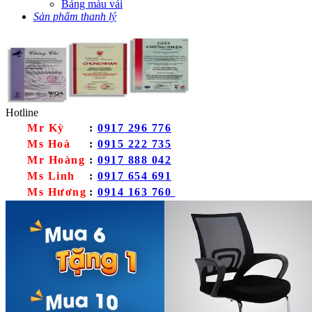
Bảng màu vải
Sản phẩm thanh lý
Hotline
Mr Kỳ
:
0917 296 776
Ms Hoà
:
0915 222 735
Mr Hoàng
:
0917 888 042
Ms Linh
:
0917 654 691
Ms Hương
:
0914 163 760