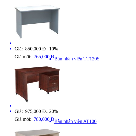
Giá: 850,000 Đ
10%
↓
Giá mới:
765,000 Đ
Bàn nhân viên TT120S
Giá: 975,000 Đ
20%
↓
Giá mới:
780,000 Đ
Bàn nhân viên AT100