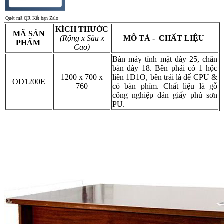
Quét mã QR Kết bạn Zalo
KÍCH THƯỚC
MÃ SẢN
(Rộng x Sâu x
MÔ TẢ - CHẤT LIỆU
PHẨM
Cao)
Bàn máy tính mặt dày 25, chân
bàn dày 18. Bên phải có 1 hộc
1200 x 700 x
liên 1D1O, bên trái là để CPU &
OD1200E
760
có bàn phím. Chất liệu là gỗ
công nghiệp dán giấy phủ sơn
PU.