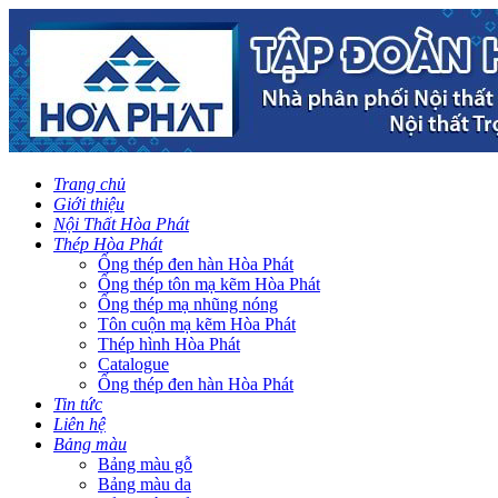
Trang chủ
Giới thiệu
Nội Thất Hòa Phát
Thép Hòa Phát
Ống thép đen hàn Hòa Phát
Ống thép tôn mạ kẽm Hòa Phát
Ống thép mạ nhũng nóng
Tôn cuộn mạ kẽm Hòa Phát
Thép hình Hòa Phát
Catalogue
Ống thép đen hàn Hòa Phát
Tin tức
Liên hệ
Bảng màu
Bảng màu gỗ
Bảng màu da