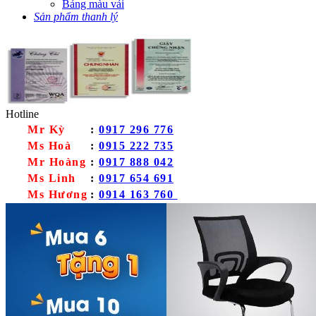
Bảng màu vải
Sản phẩm thanh lý
Hotline
Mr Kỳ
:
0917 296 776
Ms Hoà
:
0915 222 735
Mr Hoàng
:
0917 888 042
Ms Linh
:
0917 654 691
Ms Hương
:
0914 163 760