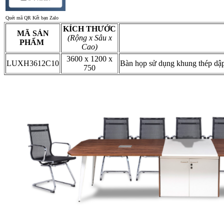
Quét mã QR Kết bạn Zalo
KÍCH THƯỚC
MÃ SẢN
(Rộng x Sâu x
PHẨM
Cao)
3600 x 1200 x
LUXH3612C10
Bàn họp sử dụng khung thép dập 
750